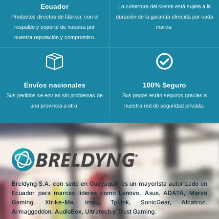
Ecuador
La cobertura del cliente está sujeta a la
Productos directos de fábrica, con el
duración de la garantía ofrecida por cada
respaldo y soporte de nuestra por
marca.
nuestra reputación y compromiso.
Envíos nacionales
100% Seguro
Sus pedidos se envían sin problemas de
Sus pagos están seguros gracias a
una provincia a otra.
nuestra red de seguridad privada.
Breldyng S.A. con sede en Guayaquil, es un mayorista autorizado en
Ecuador para marcas líderes como Lenovo, Asus, ADATA, Marvo
Gaming, Xtrike-Me, Imou, TpLink, SonicGear, Alcatroz,
Armaggeddon, AudioBox, Ultratech y Trust Gaming.