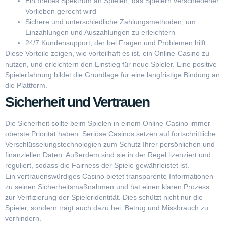
Ein breites Spektrum an Spielen, das Spielern verschiedener
Vorlieben gerecht wird
Sichere und unterschiedliche Zahlungsmethoden, um
Einzahlungen und Auszahlungen zu erleichtern
24/7 Kundensupport, der bei Fragen und Problemen hilft
Diese Vorteile zeigen, wie vorteilhaft es ist, ein Online-Casino zu
nutzen, und erleichtern den Einstieg für neue Spieler. Eine positive
Spielerfahrung bildet die Grundlage für eine langfristige Bindung an
die Plattform.
Sicherheit und Vertrauen
Die Sicherheit sollte beim Spielen in einem Online-Casino immer
oberste Priorität haben. Seriöse Casinos setzen auf fortschrittliche
Verschlüsselungstechnologien zum Schutz Ihrer persönlichen und
finanziellen Daten. Außerdem sind sie in der Regel lizenziert und
reguliert, sodass die Fairness der Spiele gewährleistet ist.
Ein vertrauenswürdiges Casino bietet transparente Informationen
zu seinen Sicherheitsmaßnahmen und hat einen klaren Prozess
zur Verifizierung der Spieleridentität. Dies schützt nicht nur die
Spieler, sondern trägt auch dazu bei, Betrug und Missbrauch zu
verhindern.