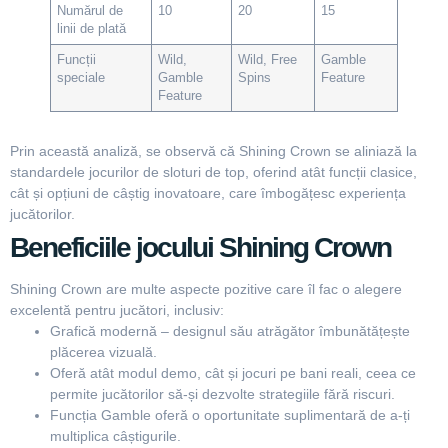
Numărul de
10
20
15
linii de plată
Funcții
Wild,
Wild, Free
Gamble
speciale
Gamble
Spins
Feature
Feature
Prin această analiză, se observă că Shining Crown se aliniază la
standardele jocurilor de sloturi de top, oferind atât funcții clasice,
cât și opțiuni de câștig inovatoare, care îmbogățesc experiența
jucătorilor.
Beneficiile jocului Shining Crown
Shining Crown are multe aspecte pozitive care îl fac o alegere
excelentă pentru jucători, inclusiv:
Grafică modernă – designul său atrăgător îmbunătățește
plăcerea vizuală.
Oferă atât modul demo, cât și jocuri pe bani reali, ceea ce
permite jucătorilor să-și dezvolte strategiile fără riscuri.
Funcția Gamble oferă o oportunitate suplimentară de a-ți
multiplica câștigurile.