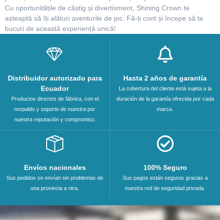
Cu oportunitățile de câștig și divertisment, Shining Crown te
așteaptă să îți alături aventurile de joc. Fă-ți cont și începe să te
bucuri de această experiență unică!
Distribuidor autorizado para
Hasta 2 años de garantía
Ecuador
La cobertura del cliente está sujeta a la
Productos directos de fábrica, con el
duración de la garantía ofrecida por cada
respaldo y soporte de nuestra por
marca.
nuestra reputación y compromiso.
Envíos nacionales
100% Seguro
Sus pedidos se envían sin problemas de
Sus pagos están seguros gracias a
una provincia a otra.
nuestra red de seguridad privada.