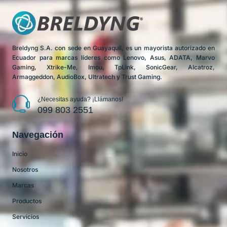
Breldyng S.A. con sede en Guayaquil, es un mayorista autorizado en
Ecuador para marcas líderes como Lenovo, Asus, ADATA, Marvo
Gaming, Xtrike-Me, Imou, TpLink, SonicGear, Alcatroz,
Armaggeddon, AudioBox, Ultratech y Trust Gaming.
¿Necesitas ayuda? ¡Llámanos!
099 803 2551
Navegación
Inicio
Nosotros
Marcas
Productos
Servicios