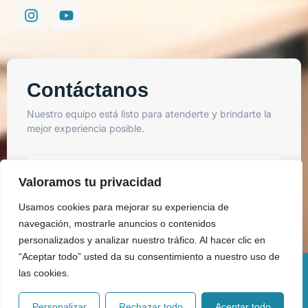
Contáctanos
Nuestro equipo está listo para atenderte y brindarte la
mejor experiencia posible.
Valoramos tu privacidad
Usamos cookies para mejorar su experiencia de
Enviar
navegación, mostrarle anuncios o contenidos
personalizados y analizar nuestro tráfico. Al hacer clic en
“Aceptar todo” usted da su consentimiento a nuestro uso de
las cookies.
Copyright © 2025 Todos los derechos reservados. BIM Soluciones
Personalizar
Rechazar todo
Aceptar todo