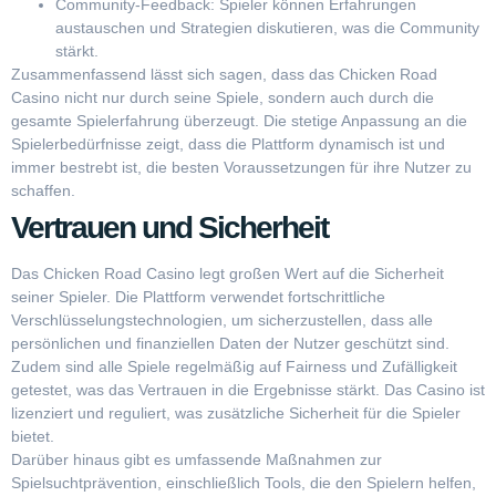
Community-Feedback: Spieler können Erfahrungen
austauschen und Strategien diskutieren, was die Community
stärkt.
Zusammenfassend lässt sich sagen, dass das Chicken Road
Casino nicht nur durch seine Spiele, sondern auch durch die
gesamte Spielerfahrung überzeugt. Die stetige Anpassung an die
Spielerbedürfnisse zeigt, dass die Plattform dynamisch ist und
immer bestrebt ist, die besten Voraussetzungen für ihre Nutzer zu
schaffen.
Vertrauen und Sicherheit
Das Chicken Road Casino legt großen Wert auf die Sicherheit
seiner Spieler. Die Plattform verwendet fortschrittliche
Verschlüsselungstechnologien, um sicherzustellen, dass alle
persönlichen und finanziellen Daten der Nutzer geschützt sind.
Zudem sind alle Spiele regelmäßig auf Fairness und Zufälligkeit
getestet, was das Vertrauen in die Ergebnisse stärkt. Das Casino ist
lizenziert und reguliert, was zusätzliche Sicherheit für die Spieler
bietet.
Darüber hinaus gibt es umfassende Maßnahmen zur
Spielsuchtprävention, einschließlich Tools, die den Spielern helfen,