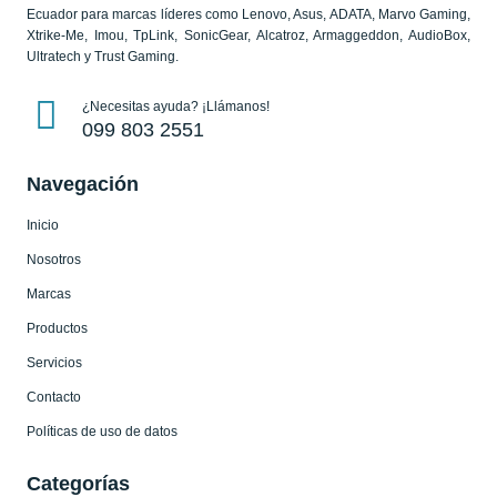
Ecuador para marcas líderes como Lenovo, Asus, ADATA, Marvo Gaming,
Xtrike-Me, Imou, TpLink, SonicGear, Alcatroz, Armaggeddon, AudioBox,
Ultratech y Trust Gaming.
¿Necesitas ayuda? ¡Llámanos!
099 803 2551
Navegación
Inicio
Nosotros
Marcas
Productos
Servicios
Contacto
Políticas de uso de datos
Categorías