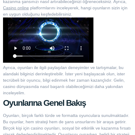
kazanma şansınızı nasıl artırabileceğinizi öğreneceksiniz. Ayrıca,
Casino online
platformlarını inceleyerek, hangi oyunların sizin için
en uygun olduğunu keşfedebilirsiniz.
Ayrıca, oyunları ile ilgili paylaşılan deneyimler ve tartışmalar, bu
alandaki bilginizi derinleştirebilir. İster yeni başlayacak olun, ister
tecrübeli bir oyuncu, bilgi edinmek her zaman kazançlıdır. Gelin,
casino dünyasında nasıl başarılı olabileceğimizi daha yakından
inceleyelim.
Oyunlarına Genel Bakış
Oyunları, birçok farklı türde ve formatta oyunculara sunulmaktadır.
Bu oyunlar, hem strateji hem de şans unsurlarını bir araya getirir.
Birçok kişi için casino oyunları, sosyal bir etkinlik ve kazanma fırsatı
olarak değerlendirilmektedir. Oyunlarını oynarken, belirli bir strateji