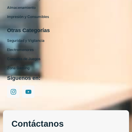
Almacenamiento
Impresión y Consumibles
Otras Categorías
Seguridad y Vigilancia
Electromenores
Consolas de Juegos
Zona Gaming
Síguenos en:
Contáctanos