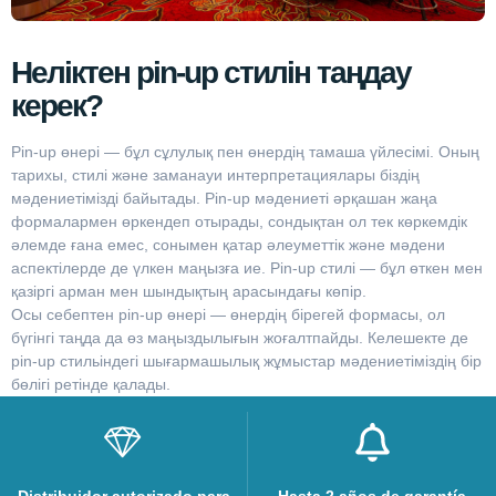
Неліктен pin-up стилін таңдау
керек?
Pin-up өнері — бұл сұлулық пен өнердің тамаша үйлесімі. Оның
тарихы, стилі және заманауи интерпретациялары біздің
мәдениетімізді байытады. Pin-up мәдениеті әрқашан жаңа
формалармен өркендеп отырады, сондықтан ол тек көркемдік
әлемде ғана емес, сонымен қатар әлеуметтік және мәдени
аспектілерде де үлкен маңызға ие. Pin-up стилі — бұл өткен мен
қазіргі арман мен шындықтың арасындағы көпір.
Осы себептен pin-up өнері — өнердің бірегей формасы, ол
бүгінгі таңда да өз маңыздылығын жоғалтпайды. Келешекте де
pin-up стильіндегі шығармашылық жұмыстар мәдениетіміздің бір
бөлігі ретінде қалады.