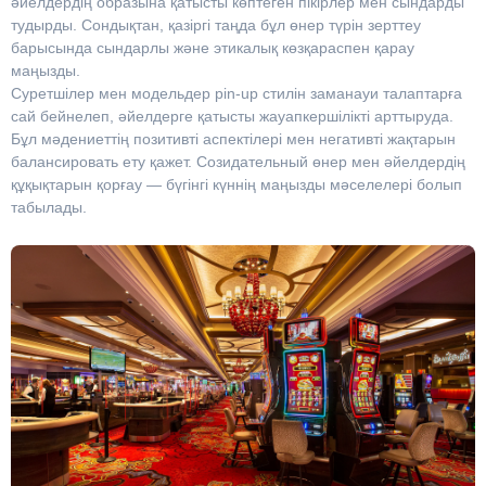
әйелдердің образына қатысты көптеген пікірлер мен сындарды
тудырды. Сондықтан, қазіргі таңда бұл өнер түрін зерттеу
барысында сындарлы және этикалық көзқараспен қарау
маңызды.
Суретшілер мен модельдер pin-up стилін заманауи талаптарға
сай бейнелеп, әйелдерге қатысты жауапкершілікті арттыруда.
Бұл мәдениеттің позитивті аспектілері мен негативті жақтарын
балансировать ету қажет. Созидательный өнер мен әйелдердің
құқықтарын қорғау — бүгінгі күннің маңызды мәселелері болып
табылады.