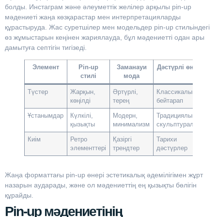
болды. Инстаграм және әлеуметтік желілер арқылы pin-up
мәдениеті жаңа көзқарастар мен интерпретацияларды
құрастыруда. Жас суретшілер мен модельдер pin-up стильіндегі
өз жұмыстарын кеңінен жариялауда, бұл мәдениетті одан ары
дамытуға септігін тигізеді.
Элемент
Pin-up
Заманауи
Дәстүрлі өнер
стилі
мода
Түстер
Жарқын,
Әртүрлі,
Классикалық,
көңілді
терең
бейтарап
Ұстанымдар
Күлкілі,
Модерн,
Традициялық,
қызықты
минимализм
скульптуралық
Киім
Ретро
Қазіргі
Тарихи
элементтері
трендтер
дәстүрлер
Жаңа форматтағы pin-up өнері эстетикалық әдемілігімен жұрт
назарын аударады, және ол мәдениеттің ең қызықты бөлігін
құрайды.
Pin-up мәдениетінің