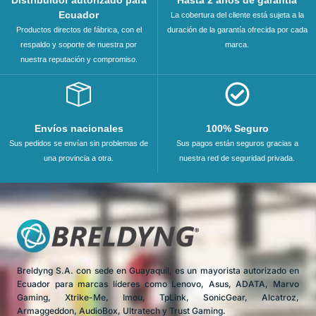
Distribuidor autorizado para
Hasta 2 años de garantía
Ecuador
La cobertura del cliente está sujeta a la
Productos directos de fábrica, con el
duración de la garantía ofrecida por cada
respaldo y soporte de nuestra por
marca.
nuestra reputación y compromiso.
Envíos nacionales
100% Seguro
Sus pedidos se envían sin problemas de
Sus pagos están seguros gracias a
una provincia a otra.
nuestra red de seguridad privada.
Breldyng S.A. con sede en Guayaquil, es un mayorista autorizado en
Ecuador para marcas líderes como Lenovo, Asus, ADATA, Marvo
Gaming, Xtrike-Me, Imou, TpLink, SonicGear, Alcatroz,
Armaggeddon, AudioBox, Ultratech y Trust Gaming.