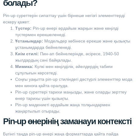
болады?
Pin-up суреттерін сипаттау үшін бірнеше негізгі элементтерді
ескеру қажет:
Түстер:
Pin-up өнері әрдайым жарқын және көңілді
түстермен ерекшеленеді.
Ұстанымдар:
Модельдер көбінесе ерекше және қызықты
ұстанымдарда бейнеленеді.
Киім стилі:
Пин-ап бейнелерінде, әсіресе, 1940-50
жылдардың сәні байқалады.
Мимика:
Күлкі мен көңілділік, әйелдердің табиғи
сұлулығын көрсетеді.
Соңғы уақытта pin-up стиліндегі дәстүрлі элементтер мода
мен киноға қайта оралуда.
Pin-up суреттері тарихи маңызды, және оларды зерттеу
өнер тарихы үшін қызықты.
Pin-up мәдениеті әрдайым жаңа толқындармен
жаңартылып отырады.
Pin-up өнерінің заманауи контексті
Бүгінгі таңда pin-up өнері жаңа форматтарда қайта пайда