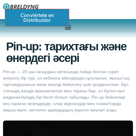
Conviértete en
Distribuidor
Pin-up: тарихтағы және
өнердегі әсері
Pin-up — 20-шы ғасырдың ортасында пайда болған сурет
өнерінің бір түрі, ол көбінесе әйелдердің сұлулығын, жыныстық
тартымдылығын және көңілді бейнелеу үшін қолданылған. Бұл
стильдің өзіндік ерекшеліктері мен тарихы бар, ол бүгінгі күні
мәдениетіміздің бір бөлігі болып табылады. Pin-up бейнелері
кең тараған кезеңдерде, олар журналдар мен плакаттарда
жарық көріп, көптеген адамдардың жүрегін жаулап алды.