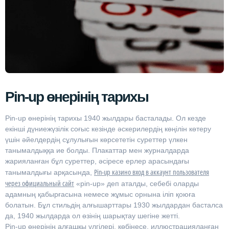
Pin-up өнерінің тарихы
Pin-up өнерінің тарихы 1940 жылдары басталады. Ол кезде
екінші дүниежүзілік соғыс кезінде әскерилердің көңілін көтеру
үшін әйелдердің сұлулығын көрсететін суреттер үлкен
танымалдыққа ие болды. Плакаттар мен журналдарда
жарияланған бұл суреттер, әсіресе ерлер арасындағы
Pin-up казино вход в аккаунт пользователя
танымалдығы арқасында,
через официальный сайт
«pin-up» деп аталды, себебі оларды
адамның қабырғасына немесе жұмыс орнына іліп қоюға
болатын. Бұл стильдің алғышарттары 1930 жылдардан басталса
да, 1940 жылдарда ол өзінің шарықтау шегіне жетті.
Pin-up өнерінің алғашқы үлгілері, көбінесе, иллюстрацияланған