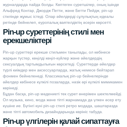
журналдарда пайда болды. Көптеген суретшілер, оның ішінде
Альфред Контар, Джордж Петти, және Бетти Пейдж, pin-up
стилінде жұмыс істеді. Олар әйелдерді сұлулықтың идеалы
ретінде бейнелеп, еуропалық ваятелдіктің әсерін көрсетті.
Pin-up суреттерінің стилі мен
ерекшеліктері
Pin-up суреттері ерекше стильмен танылады, ол көбінесе
жарқын түстер, көңілді көңіл-күйлер және әйелдердің
сексуалдық тартымдылығын көрсетеді. Суреттерде әйелдер
түрлі киімдер мен аксессуарларда, жатық немесе бейтарап
фонмен бейнеленеді. Классикалық pin-up бейнелерінде
әйелдер көбінесе күлкілі позаларда, нәзік әрі күлкілі мимикамен
көрінеді.
Бұдан басқа, pin-up мәдениеті тек сурет өнерімен шектелмейді.
Ол музыка, кино, мода және тіпті жарнамада да үлкен әсер ету
күшіне ие. Бүгінгі күні pin-up стилі ретро модада, шаштаразда
және тіпті автомобиль дизайндарында көрініс табуда.
Pin-up үлгілерін қалай сипаттауға