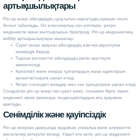
артықшылықтары
Pin-up өнері әйелдердің сұлулығын көрсетудің ерекше тәсілі
болып табылады. Ол классикалық сән үлгілерін, ретро
мәдениетін және жылтырлығын біріктіреді. Pin-up мәдениетінің
кейбір артықшылықтары мыналар:
Сурет өнері арқылы әйелдердің өзін-өзі көрсетуіне
мүмкіндік береді.
Тарихи контекстте әйелдердің рөлін зерттеуге
көмектеседі.
Креативті және өнерші тұлғалардың жаңа идеяларын
қалыптастыруға ықпал етеді.
Ретро стиліндегі өнімдер мен сән трендтеріне ықпал етеді.
Сондықтан pin-up өнері тек сурет емес, сонымен бірге тарих,
мәдениет және заманауи тенденциялардың кең ауқымын
қамтиды.
Сенімділік және қауіпсіздік
Pin-up өнерінің дамуында әрдайым этикалық және әлеуметтік
мәселелер көтеріліп келеді. Уақыт өте келе, pin-up мәдениеті