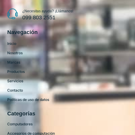
¿Necesitas ayuda? ¡Llámanos!
099 803 2551
Navegación
Inicio
Nosotros
Marcas
Productos
Servicios
Contacto
Políticas de uso de datos
Categorías
Computadores
Accesorios de computación