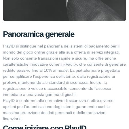
Panoramica generale
PlayID si distingue nel panorama dei sistemi di pagamento per il
mondo del gioco online grazie alla sua offerta di servizi integrati.
Non solo consente transazioni rapide e sicure, ma offre anche
caratteristiche innovative come il «Vault», che consente di generare
reddito passivo fino al 10% annuale. La piattaforma è progettata
per semplificare l’esperienza dell’utente, dalla registrazione ai
prelievi, mantenendo alti standard di sicurezza. Inoltre, la
registrazione è veloce e accessibile, consentendo l’accesso
immediato a una vasta gamma di giochi.
PlayID è conforme alle normative di sicurezza e offre diverse
opzioni per l’autenticazione degli utenti, garantendo così la
massima protezione dei dati personali e delle transazioni
finanziarie.
Come iniziare con PlayID