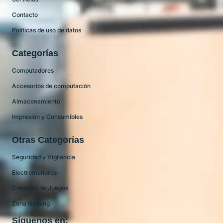
Contacto
Políticas de uso de datos
Categorías
Computadores
Accesorios de computación
Almacenamiento
Impresión y Consumibles
Otras Categorías
Seguridad y Vigilancia
Electromenores
Consolas de Juegos
Zona Gaming
Síguenos en: