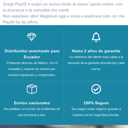
Scegli PlayID e scopri un nuovo modo di vivere i giochi online, con
la sicurezza e la comodità che meriti.
Non aspettare oltre! Registrati oggi e inizia a esplorare tutto ciò che
PlayID ha da offrire.
Distribuidor autorizado para
Hasta 2 años de garantía
Ecuador
La cobertura del cliente está sujeta a la
Productos directos de fábrica, con el
duración de la garantía ofrecida por cada
respaldo y soporte de nuestra por
marca.
nuestra reputación y compromiso.
Envíos nacionales
100% Seguro
Sus pedidos se envían sin problemas de
Sus pagos están seguros gracias a
una provincia a otra.
nuestra red de seguridad privada.