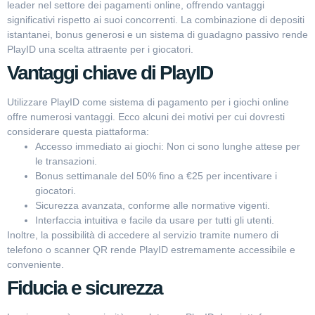
leader nel settore dei pagamenti online, offrendo vantaggi
significativi rispetto ai suoi concorrenti. La combinazione di depositi
istantanei, bonus generosi e un sistema di guadagno passivo rende
PlayID una scelta attraente per i giocatori.
Vantaggi chiave di PlayID
Utilizzare PlayID come sistema di pagamento per i giochi online
offre numerosi vantaggi. Ecco alcuni dei motivi per cui dovresti
considerare questa piattaforma:
Accesso immediato ai giochi: Non ci sono lunghe attese per
le transazioni.
Bonus settimanale del 50% fino a €25 per incentivare i
giocatori.
Sicurezza avanzata, conforme alle normative vigenti.
Interfaccia intuitiva e facile da usare per tutti gli utenti.
Inoltre, la possibilità di accedere al servizio tramite numero di
telefono o scanner QR rende PlayID estremamente accessibile e
conveniente.
Fiducia e sicurezza