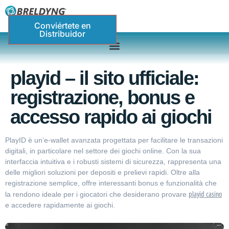
Conviértete en
Distribuidor
playid – il sito ufficiale:
registrazione, bonus e
accesso rapido ai giochi
PlayID è un’e-wallet avanzata progettata per facilitare le transazioni
digitali, in particolare nel settore dei giochi online. Con la sua
interfaccia intuitiva e i robusti sistemi di sicurezza, rappresenta una
delle migliori soluzioni per depositi e prelievi rapidi. Oltre alla
registrazione semplice, offre interessanti bonus e funzionalità che
playid casino
la rendono ideale per i giocatori che desiderano provare
e accedere rapidamente ai giochi.