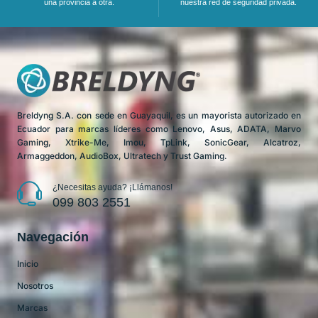
una provincia a otra.
nuestra red de seguridad privada.
Breldyng S.A. con sede en Guayaquil, es un mayorista autorizado en
Ecuador para marcas líderes como Lenovo, Asus, ADATA, Marvo
Gaming, Xtrike-Me, Imou, TpLink, SonicGear, Alcatroz,
Armaggeddon, AudioBox, Ultratech y Trust Gaming.
¿Necesitas ayuda? ¡Llámanos!
099 803 2551
Navegación
Inicio
Nosotros
Marcas