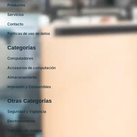
Productos
Servicios
Contacto
Políticas de uso de datos
Categorías
Computadores
Accesorios de computación
Almacenamiento
Impresión y Consumibles
Otras Categorías
Seguridad y Vigilancia
Electromenores
Consolas de Juegos