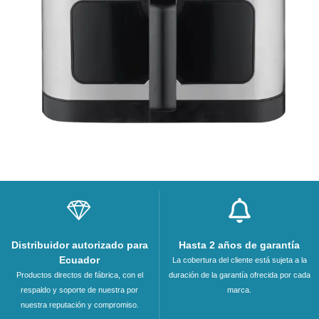
Distribuidor autorizado para
Hasta 2 años de garantía
Ecuador
La cobertura del cliente está sujeta a la
Productos directos de fábrica, con el
duración de la garantía ofrecida por cada
respaldo y soporte de nuestra por
marca.
nuestra reputación y compromiso.