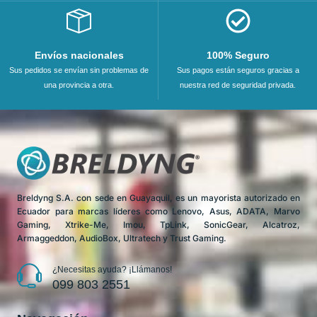
Envíos nacionales
100% Seguro
Sus pedidos se envían sin problemas de
Sus pagos están seguros gracias a
una provincia a otra.
nuestra red de seguridad privada.
Breldyng S.A. con sede en Guayaquil, es un mayorista autorizado en
Ecuador para marcas líderes como Lenovo, Asus, ADATA, Marvo
Gaming, Xtrike-Me, Imou, TpLink, SonicGear, Alcatroz,
Armaggeddon, AudioBox, Ultratech y Trust Gaming.
¿Necesitas ayuda? ¡Llámanos!
099 803 2551