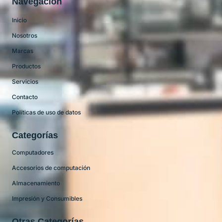
Navegación
Inicio
Nosotros
Marcas
Productos
Servicios
Contacto
Políticas de uso de datos
Categorías
Computadores
Accesorios de computación
Almacenamiento
Impresión y Consumibles
Otras Categorías