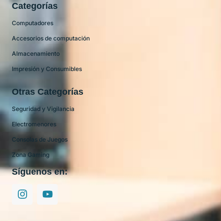
Categorías
Computadores
Accesorios de computación
Almacenamiento
Impresión y Consumibles
Otras Categorías
Seguridad y Vigilancia
Electromenores
Consolas de Juegos
Zona Gaming
Síguenos en: