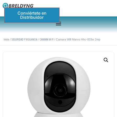
Conviértete en
Distribuidor
Inicio
SEGURIDAD Y VIGILANCIA
CAMARA W-FI
/
/
/ Camara Wifi Marvo Hhc-003w 2mp