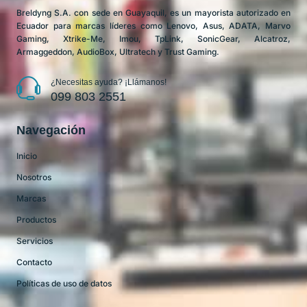
Breldyng S.A. con sede en Guayaquil, es un mayorista autorizado en
Ecuador para marcas líderes como Lenovo, Asus, ADATA, Marvo
Gaming, Xtrike-Me, Imou, TpLink, SonicGear, Alcatroz,
Armaggeddon, AudioBox, Ultratech y Trust Gaming.
¿Necesitas ayuda? ¡Llámanos!
099 803 2551
Navegación
Inicio
Nosotros
Marcas
Productos
Servicios
Contacto
Políticas de uso de datos