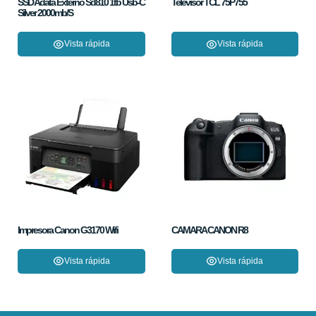
SSD Adata Externo Sd810 1tb Usb-C
Televisor TCL 75P755
Silver 2000mb/S
Vista rápida
Vista rápida
Impresora Canon G3170 Wifi
CAMARA CANON R8
Vista rápida
Vista rápida