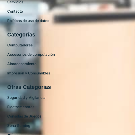
Servicios
Contacto
Políticas de uso de datos
Categorías
Computadores
Accesorios de computación
Almacenamiento
Impresión y Consumibles
Otras Categorías
Seguridad y Vigilancia
Electromenores
Consolas de Juegos
Zona Gaming