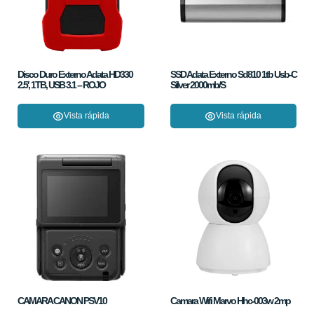
Disco Duro Externo Adata HD330
SSD Adata Externo Sd810 1tb Usb-C
2.5′, 1TB, USB 3.1 – ROJO
Silver 2000mb/S
Vista rápida
Vista rápida
CAMARA CANON PSV10
Camara Wifi Marvo Hhc-003w 2mp