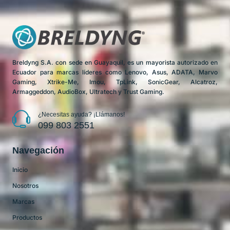
Breldyng S.A. con sede en Guayaquil, es un mayorista autorizado en
Ecuador para marcas líderes como Lenovo, Asus, ADATA, Marvo
Gaming, Xtrike-Me, Imou, TpLink, SonicGear, Alcatroz,
Armaggeddon, AudioBox, Ultratech y Trust Gaming.
¿Necesitas ayuda? ¡Llámanos!
099 803 2551
Navegación
Inicio
Nosotros
Marcas
Productos