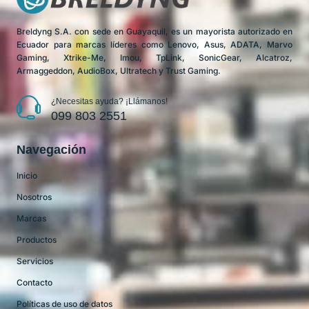
Breldyng S.A. con sede en Guayaquil, es un mayorista autorizado en
Ecuador para marcas líderes como Lenovo, Asus, ADATA, Marvo
Gaming, Xtrike-Me, Imou, TpLink, SonicGear, Alcatroz,
Armaggeddon, AudioBox, Ultratech y Trust Gaming.
¿Necesitas ayuda? ¡Llámanos!
099 803 2551
Navegación
Inicio
Nosotros
Marcas
Productos
Servicios
Contacto
Políticas de uso de datos