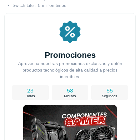
Switch Life：5 million times
Promociones
Aprovecha nuestras promociones exclusivas y obtén
productos tecnológicos de alta calidad a precios
increíbles.
23
58
54
Horas
Minutos
Segundos