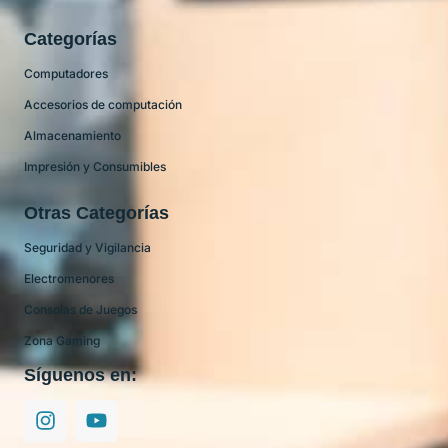
Categorías
Computadores
Accesorios de computación
Almacenamiento
Impresión y Consumibles
Otras Categorías
Seguridad y Vigilancia
Electromenores
Consolas de Juegos
Zona Gaming
Síguenos en: