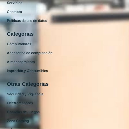
Servicios
Contacto
Políticas de uso de datos
Categorías
Computadores
Accesorios de computación
Almacenamiento
Impresión y Consumibles
Otras Categorías
Seguridad y Vigilancia
Electromenores
Consolas de Juegos
Zona Gaming