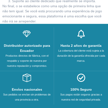
Suporte ao cliente dedicado que realmente se importa.
No final, o se estabelece como uma opção de primeira linha que
não tem igual. Se você está procurando uma experiência de jogo
emocionante e segura, essa plataforma é uma escolha que você
não irá se arrepender.
Distribuidor autorizado para
Hasta 2 años de garantía
Ecuador
La cobertura del cliente está sujeta a la
Productos directos de fábrica, con el
duración de la garantía ofrecida por cada
respaldo y soporte de nuestra por
marca.
nuestra reputación y compromiso.
Envíos nacionales
100% Seguro
Sus pedidos se envían sin problemas de
Sus pagos están seguros gracias a
una provincia a otra.
nuestra red de seguridad privada.