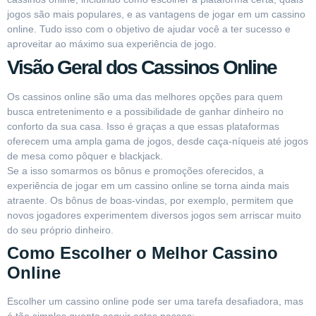
jogos são mais populares, e as vantagens de jogar em um cassino
online. Tudo isso com o objetivo de ajudar você a ter sucesso e
aproveitar ao máximo sua experiência de jogo.
Visão Geral dos Cassinos Online
Os cassinos online são uma das melhores opções para quem
busca entretenimento e a possibilidade de ganhar dinheiro no
conforto da sua casa. Isso é graças a que essas plataformas
oferecem uma ampla gama de jogos, desde caça-níqueis até jogos
de mesa como pôquer e blackjack.
Se a isso somarmos os bônus e promoções oferecidos, a
experiência de jogar em um cassino online se torna ainda mais
atraente. Os bônus de boas-vindas, por exemplo, permitem que
novos jogadores experimentem diversos jogos sem arriscar muito
do seu próprio dinheiro.
Como Escolher o Melhor Cassino
Online
Escolher um cassino online pode ser uma tarefa desafiadora, mas
é tão simples quanto seguir estes passos: