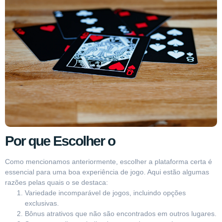
Por que Escolher o
Como mencionamos anteriormente, escolher a plataforma certa é
essencial para uma boa experiência de jogo. Aqui estão algumas
razões pelas quais o se destaca:
Variedade incomparável de jogos, incluindo opções
exclusivas.
Bônus atrativos que não são encontrados em outros lugares.