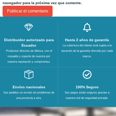
navegador para la próxima vez que comente.
Distribuidor autorizado para
Hasta 2 años de garantía
Ecuador
La cobertura del cliente está sujeta a la
Productos directos de fábrica, con el
duración de la garantía ofrecida por cada
respaldo y soporte de nuestra por
marca.
nuestra reputación y compromiso.
Envíos nacionales
100% Seguro
Sus pedidos se envían sin problemas de
Sus pagos están seguros gracias a
una provincia a otra.
nuestra red de seguridad privada.