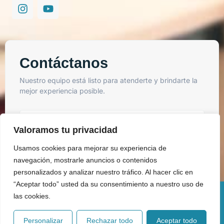
Contáctanos
Nuestro equipo está listo para atenderte y brindarte la
mejor experiencia posible.
Valoramos tu privacidad
Usamos cookies para mejorar su experiencia de
Enviar
navegación, mostrarle anuncios o contenidos
personalizados y analizar nuestro tráfico. Al hacer clic en
“Aceptar todo” usted da su consentimiento a nuestro uso de
las cookies.
Copyright © 2025 Todos los derechos reservados. BIM Soluciones
Personalizar
Rechazar todo
Aceptar todo