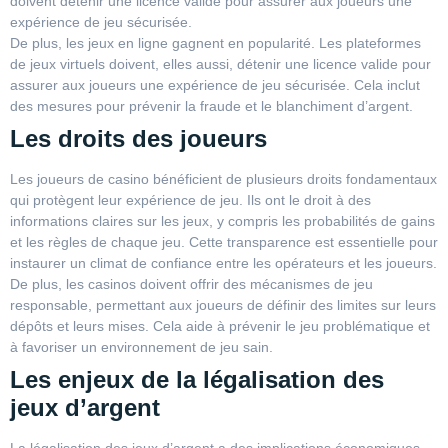
doivent détenir une licence valide pour assurer aux joueurs une
expérience de jeu sécurisée.
De plus, les jeux en ligne gagnent en popularité. Les plateformes
de jeux virtuels doivent, elles aussi, détenir une licence valide pour
assurer aux joueurs une expérience de jeu sécurisée. Cela inclut
des mesures pour prévenir la fraude et le blanchiment d’argent.
Les droits des joueurs
Les joueurs de casino bénéficient de plusieurs droits fondamentaux
qui protègent leur expérience de jeu. Ils ont le droit à des
informations claires sur les jeux, y compris les probabilités de gains
et les règles de chaque jeu. Cette transparence est essentielle pour
instaurer un climat de confiance entre les opérateurs et les joueurs.
De plus, les casinos doivent offrir des mécanismes de jeu
responsable, permettant aux joueurs de définir des limites sur leurs
dépôts et leurs mises. Cela aide à prévenir le jeu problématique et
à favoriser un environnement de jeu sain.
Les enjeux de la légalisation des
jeux d’argent