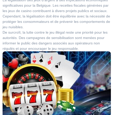
La légalisation des jeux d’argent a des implications économiques
significatives pour la Belgique. Les recettes fiscales générées par
les jeux de casino contribuent à divers projets publics et sociaux.
Cependant, la légalisation doit être équilibrée avec la nécessité de
protéger les consommateurs et de prévenir les comportements de
jeu nuisibles.
De surcroît, la lutte contre le jeu illégal reste une priorité pour les
autorités. Des campagnes de sensibilisation sont menées pour
informer le public des dangers associés aux opérateurs non
régulés et pour encourager le jeu responsable.