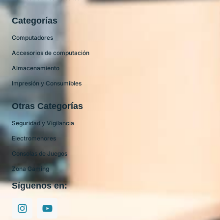
Categorías
Computadores
Accesorios de computación
Almacenamiento
Impresión y Consumibles
Otras Categorías
Seguridad y Vigilancia
Electromenores
Consolas de Juegos
Zona Gaming
Síguenos en: