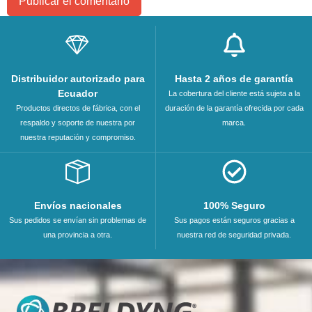
Distribuidor autorizado para
Hasta 2 años de garantía
Ecuador
La cobertura del cliente está sujeta a la
Productos directos de fábrica, con el
duración de la garantía ofrecida por cada
respaldo y soporte de nuestra por
marca.
nuestra reputación y compromiso.
Envíos nacionales
100% Seguro
Sus pedidos se envían sin problemas de
Sus pagos están seguros gracias a
una provincia a otra.
nuestra red de seguridad privada.