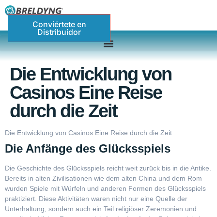
Conviértete en
Distribuidor
Die Entwicklung von
Casinos Eine Reise
durch die Zeit
Die Entwicklung von Casinos Eine Reise durch die Zeit
Die Anfänge des Glücksspiels
Die Geschichte des Glücksspiels reicht weit zurück bis in die Antike.
Bereits in alten Zivilisationen wie dem alten China und dem Rom
wurden Spiele mit Würfeln und anderen Formen des Glücksspiels
praktiziert. Diese Aktivitäten waren nicht nur eine Quelle der
Unterhaltung, sondern auch ein Teil religiöser Zeremonien und