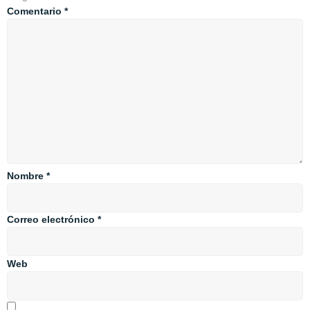
Comentario
*
Nombre
*
Correo electrónico
*
Web