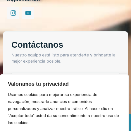
Contáctanos
Nuestro equipo está listo para atenderte y brindarte la
mejor experiencia posible.
Valoramos tu privacidad
Usamos cookies para mejorar su experiencia de
Enviar
navegación, mostrarle anuncios o contenidos
personalizados y analizar nuestro tráfico. Al hacer clic en
“Aceptar todo” usted da su consentimiento a nuestro uso de
las cookies.
Copyright © 2025 Todos los derechos reservados. BIM Soluciones