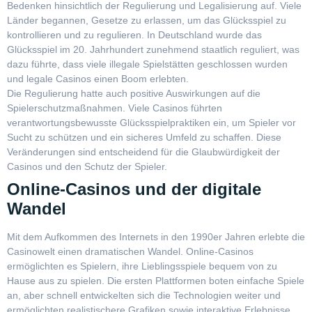
Bedenken hinsichtlich der Regulierung und Legalisierung auf. Viele
Länder begannen, Gesetze zu erlassen, um das Glücksspiel zu
kontrollieren und zu regulieren. In Deutschland wurde das
Glücksspiel im 20. Jahrhundert zunehmend staatlich reguliert, was
dazu führte, dass viele illegale Spielstätten geschlossen wurden
und legale Casinos einen Boom erlebten.
Die Regulierung hatte auch positive Auswirkungen auf die
Spielerschutzmaßnahmen. Viele Casinos führten
verantwortungsbewusste Glücksspielpraktiken ein, um Spieler vor
Sucht zu schützen und ein sicheres Umfeld zu schaffen. Diese
Veränderungen sind entscheidend für die Glaubwürdigkeit der
Casinos und den Schutz der Spieler.
Online-Casinos und der digitale
Wandel
Mit dem Aufkommen des Internets in den 1990er Jahren erlebte die
Casinowelt einen dramatischen Wandel. Online-Casinos
ermöglichten es Spielern, ihre Lieblingsspiele bequem von zu
Hause aus zu spielen. Die ersten Plattformen boten einfache Spiele
an, aber schnell entwickelten sich die Technologien weiter und
ermöglichten realistischere Grafiken sowie interaktive Erlebnisse.