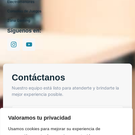
Electromenores
Consolas de Juegos
Zona Gaming
Síguenos en:
Contáctanos
Nuestro equipo está listo para atenderte y brindarte la
mejor experiencia posible.
Valoramos tu privacidad
Usamos cookies para mejorar su experiencia de
Enviar