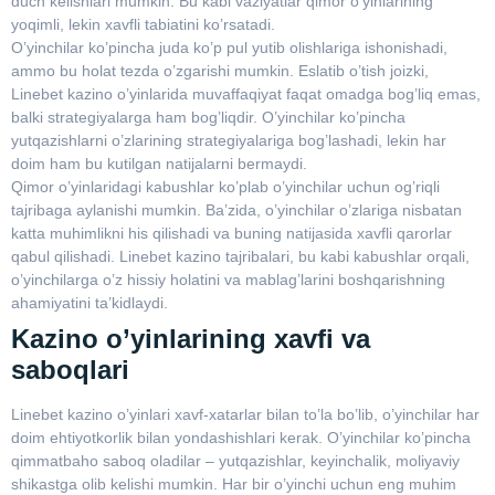
duch kelishlari mumkin. Bu kabi vaziyatlar qimor o’yinlarining
yoqimli, lekin xavfli tabiatini ko’rsatadi.
O’yinchilar ko’pincha juda ko’p pul yutib olishlariga ishonishadi,
ammo bu holat tezda o’zgarishi mumkin. Eslatib o’tish joizki,
Linebet kazino o’yinlarida muvaffaqiyat faqat omadga bog’liq emas,
balki strategiyalarga ham bog’liqdir. O’yinchilar ko’pincha
yutqazishlarni o’zlarining strategiyalariga bog’lashadi, lekin har
doim ham bu kutilgan natijalarni bermaydi.
Qimor o’yinlaridagi kabushlar ko’plab o’yinchilar uchun og’riqli
tajribaga aylanishi mumkin. Ba’zida, o’yinchilar o’zlariga nisbatan
katta muhimlikni his qilishadi va buning natijasida xavfli qarorlar
qabul qilishadi. Linebet kazino tajribalari, bu kabi kabushlar orqali,
o’yinchilarga o’z hissiy holatini va mablag’larini boshqarishning
ahamiyatini ta’kidlaydi.
Kazino o’yinlarining xavfi va
saboqlari
Linebet kazino o’yinlari xavf-xatarlar bilan to’la bo’lib, o’yinchilar har
doim ehtiyotkorlik bilan yondashishlari kerak. O’yinchilar ko’pincha
qimmatbaho saboq oladilar – yutqazishlar, keyinchalik, moliyaviy
shikastga olib kelishi mumkin. Har bir o’yinchi uchun eng muhim