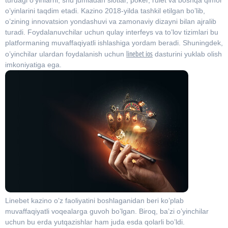
turdagi o’yinlarni, shu jumladan slotlar, poker, rulet va boshqa qimor
o’yinlarini taqdim etadi. Kazino 2018-yilda tashkil etilgan bo’lib,
o’zining innovatsion yondashuvi va zamonaviy dizayni bilan ajralib
turadi. Foydalanuvchilar uchun qulay interfeys va to’lov tizimlari bu
platformaning muvaffaqiyatli ishlashiga yordam beradi. Shuningdek,
linebet ios
o’yinchilar ulardan foydalanish uchun
dasturini yuklab olish
imkoniyatiga ega.
Linebet kazino o’z faoliyatini boshlaganidan beri ko’plab
muvaffaqiyatli voqealarga guvoh bo’lgan. Biroq, ba’zi o’yinchilar
uchun bu erda yutqazishlar ham juda esda qolarli bo’ldi.