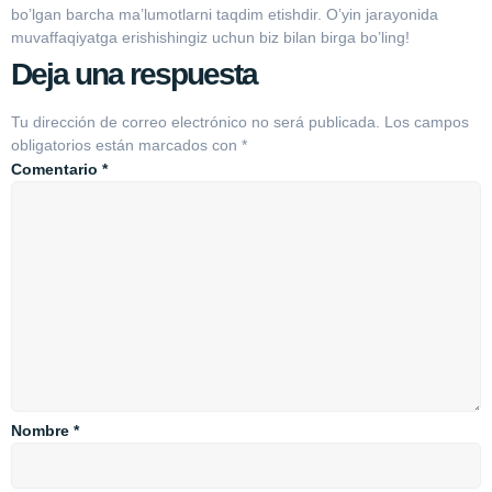
bo’lgan barcha ma’lumotlarni taqdim etishdir. O’yin jarayonida
muvaffaqiyatga erishishingiz uchun biz bilan birga bo’ling!
Deja una respuesta
Tu dirección de correo electrónico no será publicada.
Los campos
obligatorios están marcados con
*
Comentario
*
Nombre
*