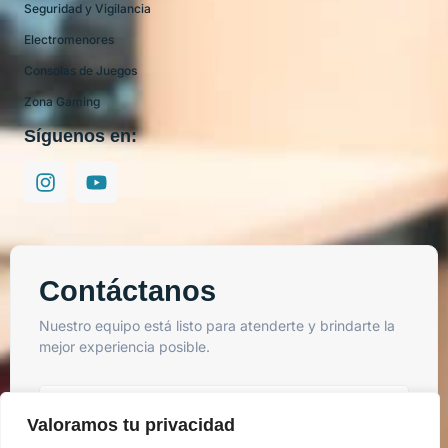
Seguridad y Vigilancia
Electromenores
Consolas de Juegos
Zona Gaming
Síguenos en:
Contáctanos
Nuestro equipo está listo para atenderte y brindarte la
mejor experiencia posible.
Valoramos tu privacidad