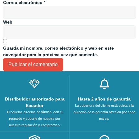
Correo electrónico
*
Web
Guarda mi nombre, correo electrónico y web en este
navegador para la próxima vez que comente.
Distribuidor autorizado para
Hasta 2 años de garantía
Ecuador
La cobertura del cliente está sujeta a la
Productos directos de fábrica, con el
duración de la garantía ofrecida por cada
respaldo y soporte de nuestra por
marca.
nuestra reputación y compromiso.