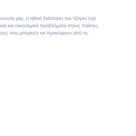
νωνία μας, η ηθική διάσταση του τζόγου έχει
ικά και οικονομικά προβλήματα στους παίκτες,
έπειες που μπορούν να προκύψουν από τις