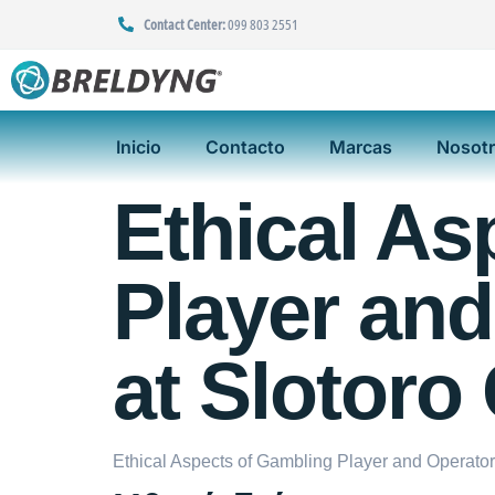
Contact Center:
099 803 2551
Inicio
Contacto
Marcas
Nosot
Ethical As
Player and
at Slotoro
Ethical Aspects of Gambling Player and Operator