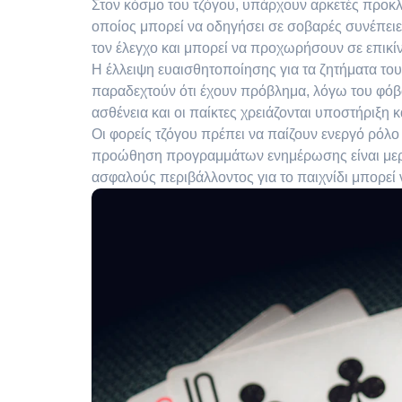
Στον κόσμο του τζόγου, υπάρχουν αρκετές προκλ
οποίος μπορεί να οδηγήσει σε σοβαρές συνέπειες
τον έλεγχο και μπορεί να προχωρήσουν σε επικί
Η έλλειψη ευαισθητοποίησης για τα ζητήματα του
παραδεχτούν ότι έχουν πρόβλημα, λόγω του φόβου
ασθένεια και οι παίκτες χρειάζονται υποστήριξη 
Οι φορείς τζόγου πρέπει να παίζουν ενεργό ρό
προώθηση προγραμμάτων ενημέρωσης είναι μερι
ασφαλούς περιβάλλοντος για το παιχνίδι μπορεί 