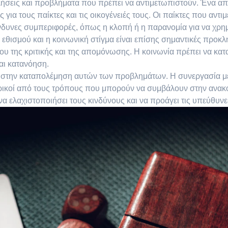
ήσεις και προβλήματα που πρέπει να αντιμετωπιστούν. Ένα από 
 για τους παίκτες και τις οικογένειές τους. Οι παίκτες που α
νδυνες συμπεριφορές, όπως η κλοπή ή η παρανομία για να χρημ
 εθισμού και η κοινωνική στίγμα είναι επίσης σημαντικές προκλ
 της κριτικής και της απομόνωσης. Η κοινωνία πρέπει να κατανο
και κατανόηση.
λο στην καταπολέμηση αυτών των προβλημάτων. Η συνεργασία μ
κοί από τους τρόπους που μπορούν να συμβάλουν στην ανακο
να ελαχιστοποιήσει τους κινδύνους και να προάγει τις υπεύθυνε