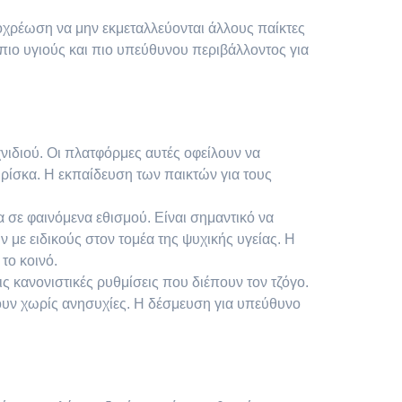
ποχρέωση να μην εκμεταλλεύονται άλλους παίκτες
πιο υγιούς και πιο υπεύθυνου περιβάλλοντος για
ιδιού. Οι πλατφόρμες αυτές οφείλουν να
 ρίσκα. Η εκπαίδευση των παικτών για τους
 σε φαινόμενα εθισμού. Είναι σημαντικό να
ε ειδικούς στον τομέα της ψυχικής υγείας. Η
το κοινό.
 κανονιστικές ρυθμίσεις που διέπουν τον τζόγο.
χουν χωρίς ανησυχίες. Η δέσμευση για υπεύθυνο