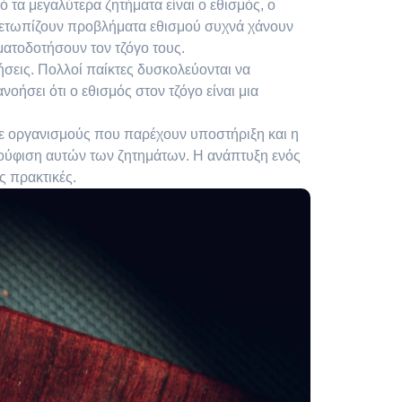
τα μεγαλύτερα ζητήματα είναι ο εθισμός, ο
ντιμετωπίζουν προβλήματα εθισμού συχνά χάνουν
ατοδοτήσουν τον τζόγο τους.
ήσεις. Πολλοί παίκτες δυσκολεύονται να
ήσει ότι ο εθισμός στον τζόγο είναι μια
ε οργανισμούς που παρέχουν υποστήριξη και η
ύφιση αυτών των ζητημάτων. Η ανάπτυξη ενός
ς πρακτικές.