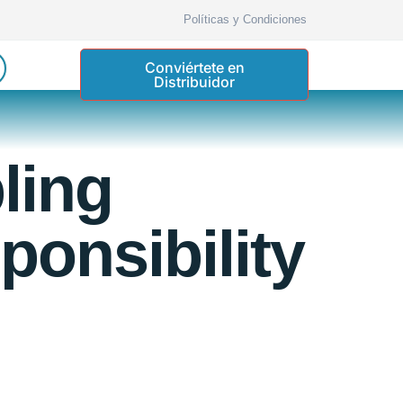
Políticas y Condiciones
Conviértete en
Distribuidor
ling
ponsibility