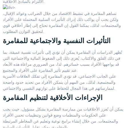
الالتزام بالمبادئ الأخلاقية.
تساهم المقامرة في تنشيط الاقتصاد من خلال الضرائب وعوائد الإقبال،
ولكن يجب أن يواكب ذلك إدراك التأثيرات السلبية المحتملة على الأفراد
والمجتمعات. لذلك، يمكننا القول إن المقامرة تحتاج إلى إطار أخلاقي قوي
لتحقيق التوازن المطلوب.
التأثيرات النفسية والاجتماعية للمقامرة
تُظهر الدراسات أن المقامرة يمكن أن تؤدي إلى تأثيرات نفسية عميقة، بما
في ذلك القلق والاكتئاب. يُعزى ذلك إلى الضغوط المالية والاجتماعية التي
قد يواجهها الأفراد بسبب خسائرهم. لذا، من الضروري مراعاة هذه الأبعاد
عند تقييم تأثير المقامرة على الأفراد والمجتمع.
على الجانب الاجتماعي، قد تؤدي المقامرة إلى تفكك العلاقات الأسرية
والمجتمعية. لذلك، من المهم أن يتمكن الأفراد من تحديد حدود واضحة
لممارساتهم في هذا المجال للحفاظ على توازنهم النفسي والاجتماعي.
الإجراءات الأخلاقية لتنظيم المقامرة
يمكن أن تُعزز الأخلاقيات من ممارسة المقامرة بشكل مسؤول، حيث يجب
على الحكومات والمنظمات وضع قوانين وتنظيمات تحمي الأفراد
والمجتمعات. من خلال إنشاء برامج توعية وتعليم عن المخاطر المرتبطة
بالمقامرة، يمكن تقليل التأثيرات السلبية.