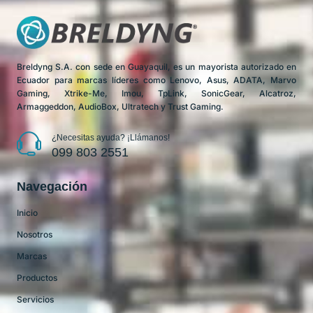
Breldyng S.A. con sede en Guayaquil, es un mayorista autorizado en
Ecuador para marcas líderes como Lenovo, Asus, ADATA, Marvo
Gaming, Xtrike-Me, Imou, TpLink, SonicGear, Alcatroz,
Armaggeddon, AudioBox, Ultratech y Trust Gaming.
¿Necesitas ayuda? ¡Llámanos!
099 803 2551
Navegación
Inicio
Nosotros
Marcas
Productos
Servicios