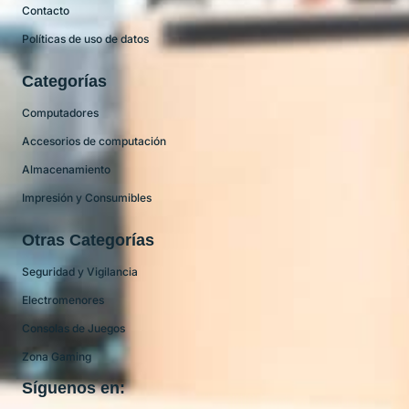
Contacto
Políticas de uso de datos
Categorías
Computadores
Accesorios de computación
Almacenamiento
Impresión y Consumibles
Otras Categorías
Seguridad y Vigilancia
Electromenores
Consolas de Juegos
Zona Gaming
Síguenos en: