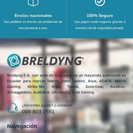
Envíos nacionales
100% Seguro
Sus pedidos se envían sin problemas de
Sus pagos están seguros gracias a
una provincia a otra.
nuestra red de seguridad privada.
Breldyng S.A. con sede en Guayaquil, es un mayorista autorizado en
Ecuador para marcas líderes como Lenovo, Asus, ADATA, Marvo
Gaming, Xtrike-Me, Imou, TpLink, SonicGear, Alcatroz,
Armaggeddon, AudioBox, Ultratech y Trust Gaming.
¿Necesitas ayuda? ¡Llámanos!
099 803 2551
Navegación