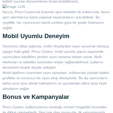
kaliteli oyunlar deneyimleme fırsatı bulabilirsiniz.
Ayrıca, Pinco Casino’da bulunan spor bahisleri ile kullanıcılar, favori
spor takımlarına bahis yaparak heyecanlarını artırabilirler. Bu
çeşitlilik, her oyuncunun kendi zevkine göre bir şeyler bulmasını
sağlar.
Mobil Uyumlu Deneyim
Günümüz dijital çağında, mobil cihazlardan oyun oynamak oldukça
yaygın hale geldi. Pinco Casino, mobil uyumlu yapısı sayesinde
oyunculara istedikleri yerden oyun oynama imkanı sunar. Akıllı
telefonlar ve tabletler üzerinden erişim sağlanabilmesi, kullanıcı
deneyimini büyük ölçüde iyileştirir.
Mobil platform üzerinden oyun oynarken, kullanıcılar yüksek kaliteli
grafikler ve sorunsuz bir oyun akışı deneyimler. Bu da oyuncuların
daha uzun süre sitede kalmalarını ve oyunlardan daha fazla keyif
almalarını sağlar.
Bonus ve Kampanyalar
Pinco Casino, kullanıcılarına sunduğu cömert hoşgeldin bonusları
ile dikkat çekmektedir. Yeni üye olan oyuncular, ilk yatırımlarında