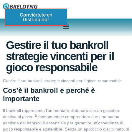
Conviértete en
Distribuidor
Gestire il tuo bankroll
strategie vincenti per il
gioco responsabile
Gestire il tuo bankroll strategie vincenti per il gioco responsabile
Cos’è il bankroll e perché è
importante
Il bankroll rappresenta l’ammontare di denaro che un giocatore
destina al gioco. È fondamentale comprendere che una buona
gestione del bankroll è essenziale per garantire un’esperienza di
gioco responsabile e sostenibile. Senza un approccio disciplinato, si