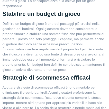
durante il gioco. La consapevolezza è la chiave per un gioco
responsabile.
Stabilire un budget di gioco
Definire un budget di gioco è uno dei passaggi più cruciali nella
gestione del bankroll. Ogni giocatore dovrebbe considerare le
proprie finanze e stabilire una somma fissa che può permettersi di
perdere. Questo non solo protegge il capitale, ma permette anche
di godere del gioco senza eccessive preoccupazioni.
È consigliabile rivedere regolarmente il proprio budget. Se si nota
che il gioco sta diventando una fonte di stress o se ci si avvicina al
limite, potrebbe essere il momento di fermarsi e rivalutare le
proprie priorità. Un budget ben definito contribuisce a mantenere il
gioco un’attività divertente e non un peso.
Strategie di scommessa efficaci
Adottare strategie di scommessa efficaci è fondamentale per
ottimizzare il proprio bankroll. Alcuni giocatori preferiscono la
strategia della scommessa fissa, dove si punta sempre lo stesso
importo, mentre altri optano per approcci più variabili in base alle
vincite o alle perdite. La scelta della strategia dipende molto dal tipo