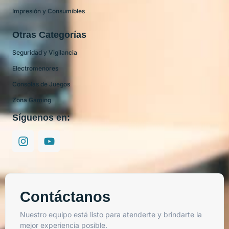
Impresión y Consumibles
Otras Categorías
Seguridad y Vigilancia
Electromenores
Consolas de Juegos
Zona Gaming
Síguenos en:
Contáctanos
Nuestro equipo está listo para atenderte y brindarte la
mejor experiencia posible.