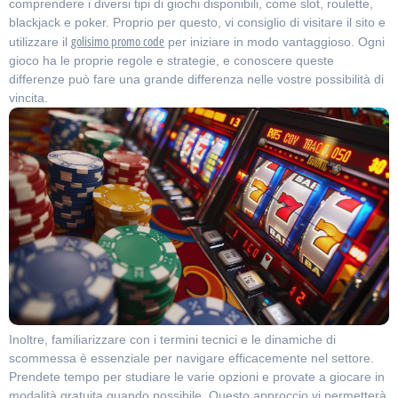
comprendere i diversi tipi di giochi disponibili, come slot, roulette,
blackjack e poker. Proprio per questo, vi consiglio di visitare il sito e
golisimo promo code
utilizzare il
per iniziare in modo vantaggioso. Ogni
gioco ha le proprie regole e strategie, e conoscere queste
differenze può fare una grande differenza nelle vostre possibilità di
vincita.
Inoltre, familiarizzare con i termini tecnici e le dinamiche di
scommessa è essenziale per navigare efficacemente nel settore.
Prendete tempo per studiare le varie opzioni e provate a giocare in
modalità gratuita quando possibile. Questo approccio vi permetterà