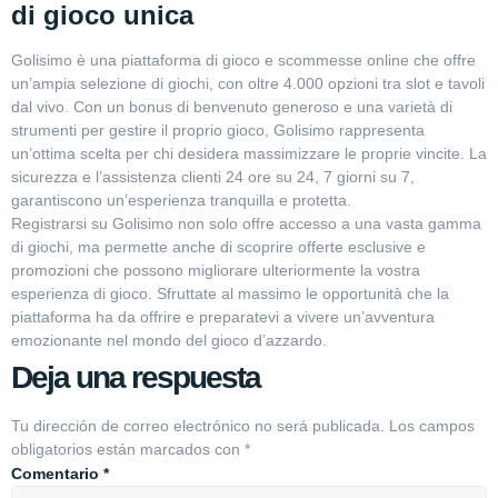
di gioco unica
Golisimo è una piattaforma di gioco e scommesse online che offre
un’ampia selezione di giochi, con oltre 4.000 opzioni tra slot e tavoli
dal vivo. Con un bonus di benvenuto generoso e una varietà di
strumenti per gestire il proprio gioco, Golisimo rappresenta
un’ottima scelta per chi desidera massimizzare le proprie vincite. La
sicurezza e l’assistenza clienti 24 ore su 24, 7 giorni su 7,
garantiscono un’esperienza tranquilla e protetta.
Registrarsi su Golisimo non solo offre accesso a una vasta gamma
di giochi, ma permette anche di scoprire offerte esclusive e
promozioni che possono migliorare ulteriormente la vostra
esperienza di gioco. Sfruttate al massimo le opportunità che la
piattaforma ha da offrire e preparatevi a vivere un’avventura
emozionante nel mondo del gioco d’azzardo.
Deja una respuesta
Tu dirección de correo electrónico no será publicada.
Los campos
obligatorios están marcados con
*
Comentario
*