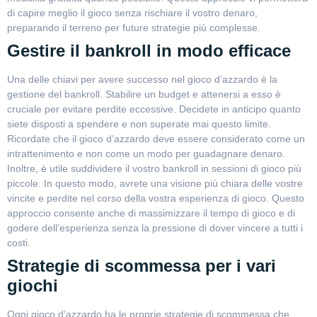
di capire meglio il gioco senza rischiare il vostro denaro,
preparando il terreno per future strategie più complesse.
Gestire il bankroll in modo efficace
Una delle chiavi per avere successo nel gioco d’azzardo è la
gestione del bankroll. Stabilire un budget e attenersi a esso è
cruciale per evitare perdite eccessive. Decidete in anticipo quanto
siete disposti a spendere e non superate mai questo limite.
Ricordate che il gioco d’azzardo deve essere considerato come un
intrattenimento e non come un modo per guadagnare denaro.
Inoltre, è utile suddividere il vostro bankroll in sessioni di gioco più
piccole. In questo modo, avrete una visione più chiara delle vostre
vincite e perdite nel corso della vostra esperienza di gioco. Questo
approccio consente anche di massimizzare il tempo di gioco e di
godere dell’esperienza senza la pressione di dover vincere a tutti i
costi.
Strategie di scommessa per i vari
giochi
Ogni gioco d’azzardo ha le proprie strategie di scommessa che