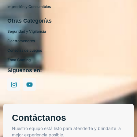
Impresión y Consumibles
Otras Categorías
Seguridad y Vigilancia
Electromenores
Consolas de Juegos
Zona Gaming
Síguenos en:
Contáctanos
Nuestro equipo está listo para atenderte y brindarte la
mejor experiencia posible.