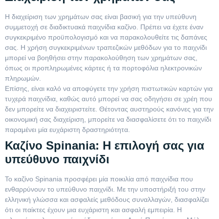
Η διαχείριση των χρημάτων σας είναι βασική για την υπεύθυνη
συμμετοχή σε διαδικτυακά παιχνίδια καζίνο. Πρέπει να έχετε έναν
συγκεκριμένο προϋπολογισμό και να παρακολουθείτε τις δαπάνες
σας. Η χρήση συγκεκριμένων τραπεζικών μεθόδων για το παιχνίδι
μπορεί να βοηθήσει στην παρακολούθηση των χρημάτων σας,
όπως οι προπληρωμένες κάρτες ή τα πορτοφόλια ηλεκτρονικών
πληρωμών.
Επίσης, είναι καλό να αποφύγετε την χρήση πιστωτικών καρτών για
τυχερά παιχνίδια, καθώς αυτό μπορεί να σας οδηγήσει σε χρέη που
δεν μπορείτε να διαχειριστείτε. Θέτοντας αυστηρούς κανόνες για την
οικονομική σας διαχείριση, μπορείτε να διασφαλίσετε ότι το παιχνίδι
παραμένει μία ευχάριστη δραστηριότητα.
Καζίνο Spinania: Η επιλογή σας για
υπεύθυνο παιχνίδι
Το καζίνο Spinania προσφέρει μία ποικιλία από παιχνίδια που
ενθαρρύνουν το υπεύθυνο παιχνίδι. Με την υποστήριξή του στην
ελληνική γλώσσα και ασφαλείς μεθόδους συναλλαγών, διασφαλίζει
ότι οι παίκτες έχουν μια ευχάριστη και ασφαλή εμπειρία. Η