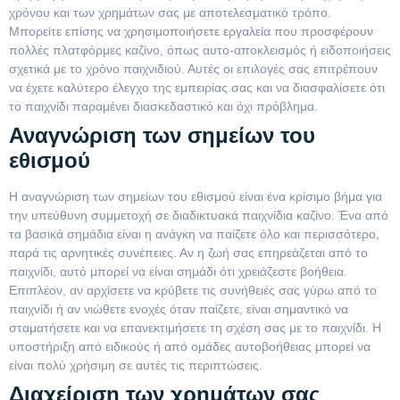
χρόνου και των χρημάτων σας με αποτελεσματικό τρόπο.
Μπορείτε επίσης να χρησιμοποιήσετε εργαλεία που προσφέρουν
πολλές πλατφόρμες καζίνο, όπως αυτο-αποκλεισμός ή ειδοποιήσεις
σχετικά με το χρόνο παιχνιδιού. Αυτές οι επιλογές σας επιτρέπουν
να έχετε καλύτερο έλεγχο της εμπειρίας σας και να διασφαλίσετε ότι
το παιχνίδι παραμένει διασκεδαστικό και όχι πρόβλημα.
Αναγνώριση των σημείων του
εθισμού
Η αναγνώριση των σημείων του εθισμού είναι ένα κρίσιμο βήμα για
την υπεύθυνη συμμετοχή σε διαδικτυακά παιχνίδια καζίνο. Ένα από
τα βασικά σημάδια είναι η ανάγκη να παίζετε όλο και περισσότερο,
παρά τις αρνητικές συνέπειες. Αν η ζωή σας επηρεάζεται από το
παιχνίδι, αυτό μπορεί να είναι σημάδι ότι χρειάζεστε βοήθεια.
Επιπλέον, αν αρχίσετε να κρύβετε τις συνήθειές σας γύρω από το
παιχνίδι ή αν νιώθετε ενοχές όταν παίζετε, είναι σημαντικό να
σταματήσετε και να επανεκτιμήσετε τη σχέση σας με το παιχνίδι. Η
υποστήριξη από ειδικούς ή από ομάδες αυτοβοήθειας μπορεί να
είναι πολύ χρήσιμη σε αυτές τις περιπτώσεις.
Διαχείριση των χρημάτων σας