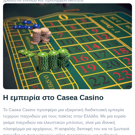
χρειάζεται ευελιξία και προσαρμοστικότητα.
Η εμπειρία στο Casea Casino
Το Casea Casino προσφέρει μια εξαιρετική διαδικτυακή εμπειρία
τυχερών παιχνιδιών για τους παίκτες στην Ελλάδα. Με μια ευρεία
γκάμα παιχνιδιών και ελκυστικών μπόνους, είναι μια ιδανική
πλατφόρμα για αρχάριους. Η ασφαλής διεπαφή του και τα ζωντανά
παιχνίδια με πραγματικούς ντίλερ προσφέρουν μια αυθεντική