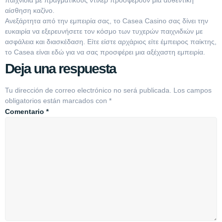
αίσθηση καζίνο.
Ανεξάρτητα από την εμπειρία σας, το Casea Casino σας δίνει την
ευκαιρία να εξερευνήσετε τον κόσμο των τυχερών παιχνιδιών με
ασφάλεια και διασκέδαση. Είτε είστε αρχάριος είτε έμπειρος παίκτης,
το Casea είναι εδώ για να σας προσφέρει μια αξέχαστη εμπειρία.
Deja una respuesta
Tu dirección de correo electrónico no será publicada.
Los campos
obligatorios están marcados con
*
Comentario
*