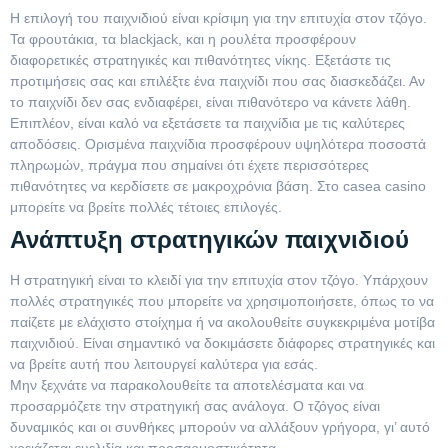
Η επιλογή του παιχνιδιού είναι κρίσιμη για την επιτυχία στον τζόγο.
Τα φρουτάκια, τα blackjack, και η ρουλέτα προσφέρουν
διαφορετικές στρατηγικές και πιθανότητες νίκης. Εξετάστε τις
προτιμήσεις σας και επιλέξτε ένα παιχνίδι που σας διασκεδάζει. Αν
το παιχνίδι δεν σας ενδιαφέρει, είναι πιθανότερο να κάνετε λάθη.
Επιπλέον, είναι καλό να εξετάσετε τα παιχνίδια με τις καλύτερες
αποδόσεις. Ορισμένα παιχνίδια προσφέρουν υψηλότερα ποσοστά
πληρωμών, πράγμα που σημαίνει ότι έχετε περισσότερες
πιθανότητες να κερδίσετε σε μακροχρόνια βάση. Στο casea casino
μπορείτε να βρείτε πολλές τέτοιες επιλογές.
Ανάπτυξη στρατηγικών παιχνιδιού
Η στρατηγική είναι το κλειδί για την επιτυχία στον τζόγο. Υπάρχουν
πολλές στρατηγικές που μπορείτε να χρησιμοποιήσετε, όπως το να
παίζετε με ελάχιστο στοίχημα ή να ακολουθείτε συγκεκριμένα μοτίβα
παιχνιδιού. Είναι σημαντικό να δοκιμάσετε διάφορες στρατηγικές και
να βρείτε αυτή που λειτουργεί καλύτερα για εσάς.
Μην ξεχνάτε να παρακολουθείτε τα αποτελέσματα και να
προσαρμόζετε την στρατηγική σας ανάλογα. Ο τζόγος είναι
δυναμικός και οι συνθήκες μπορούν να αλλάξουν γρήγορα, γι’ αυτό