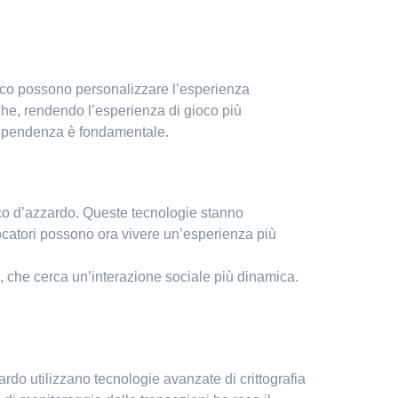
gioco possono personalizzare l’esperienza
che, rendendo l’esperienza di gioco più
a dipendenza è fondamentale.
ioco d’azzardo. Queste tecnologie stanno
iocatori possono ora vivere un’esperienza più
 che cerca un’interazione sociale più dinamica.
rdo utilizzano tecnologie avanzate di crittografia