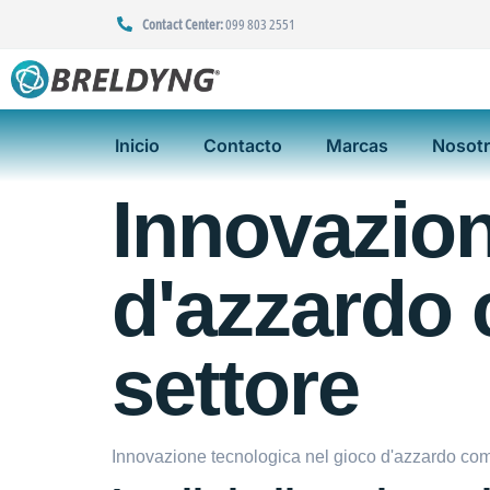
Contact Center:
099 803 2551
Inicio
Contacto
Marcas
Nosot
Innovazion
d'azzardo 
settore
Innovazione tecnologica nel gioco d'azzardo com