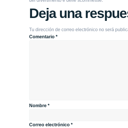
del divertimento e delle scommesse.
Deja una respue
Tu dirección de correo electrónico no será publi
Comentario
*
Nombre
*
Correo electrónico
*