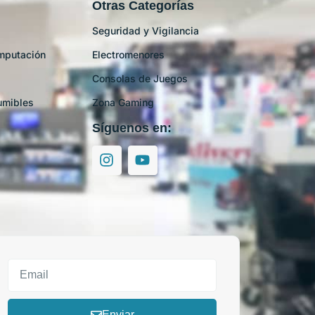
Otras Categorías
Seguridad y Vigilancia
mputación
Electromenores
Consolas de Juegos
umibles
Zona Gaming
Síguenos en:
Enviar