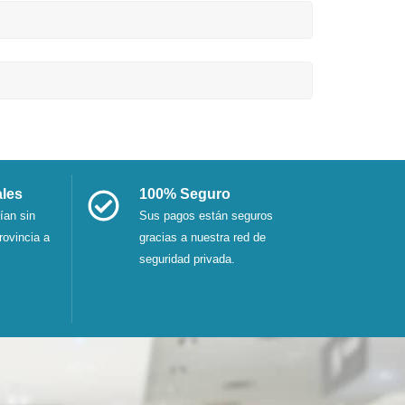
ales
100% Seguro
ían sin
Sus pagos están seguros
rovincia a
gracias a nuestra red de
seguridad privada.