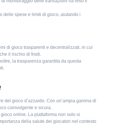
 di monitoraggio delle transazioni ha reso il
 delle spese e limiti di gioco, aiutando i
 di gioco trasparenti e decentralizzati, in cui
 il rischio di frodi.
oltre, la trasparenza garantita da questa
ti.
e
ore del gioco d’azzardo. Con un’ampia gamma di
ioco coinvolgente e sicura.
ioco online. La piattaforma non solo si
portanza della salute dei giocatori nel contesto