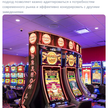
подход позволяет казино адаптироваться к потребностям
современного рынка и эффективно конкурировать с другими
заведениями.