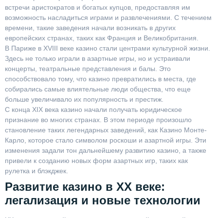
встречи аристократов и богатых купцов, предоставляя им
возможность насладиться играми и развлечениями. С течением
времени, такие заведения начали возникать в других
европейских странах, таких как Франция и Великобритания.
В Париже в XVIII веке казино стали центрами культурной жизни.
Здесь не только играли в азартные игры, но и устраивали
концерты, театральные представления и балы. Это
способствовало тому, что казино превратились в места, где
собирались самые влиятельные люди общества, что еще
больше увеличивало их популярность и престиж.
С конца XIX века казино начали получать юридическое
признание во многих странах. В этом периоде произошло
становление таких легендарных заведений, как Казино Монте-
Карло, которое стало символом роскоши и азартной игры. Эти
изменения задали тон дальнейшему развитию казино, а также
привели к созданию новых форм азартных игр, таких как
рулетка и блэкджек.
Развитие казино в XX веке:
легализация и новые технологии