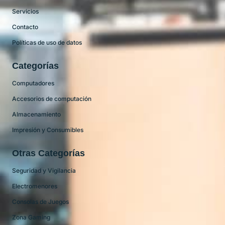
Servicios
Contacto
Políticas de uso de datos
Categorías
Computadores
Accesorios de computación
Almacenamiento
Impresión y Consumibles
Otras Categorías
Seguridad y Vigilancia
Electromenores
Consolas de Juegos
Zona Gaming