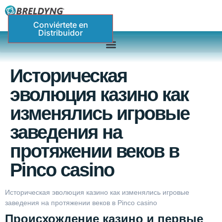
Conviértete en
Distribuidor
Историческая
эволюция казино как
изменялись игровые
заведения на
протяжении веков в
Pinco casino
Историческая эволюция казино как изменялись игровые
заведения на протяжении веков в Pinco casino
Происхождение казино и первые