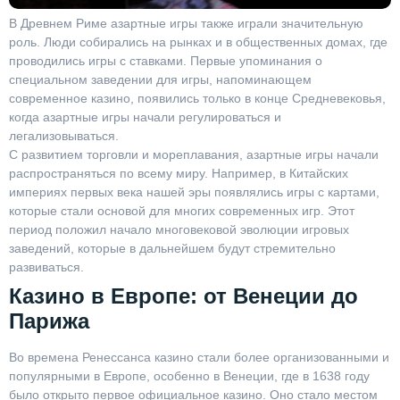
В Древнем Риме азартные игры также играли значительную
роль. Люди собирались на рынках и в общественных домах, где
проводились игры с ставками. Первые упоминания о
специальном заведении для игры, напоминающем
современное казино, появились только в конце Средневековья,
когда азартные игры начали регулироваться и
легализовываться.
С развитием торговли и мореплавания, азартные игры начали
распространяться по всему миру. Например, в Китайских
империях первых века нашей эры появлялись игры с картами,
которые стали основой для многих современных игр. Этот
период положил начало многовековой эволюции игровых
заведений, которые в дальнейшем будут стремительно
развиваться.
Казино в Европе: от Венеции до
Парижа
Во времена Ренессанса казино стали более организованными и
популярными в Европе, особенно в Венеции, где в 1638 году
было открыто первое официальное казино. Оно стало местом