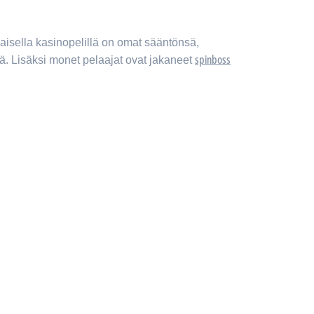
aisella kasinopelillä on omat sääntönsä,
spinboss
llä. Lisäksi monet pelaajat ovat jakaneet