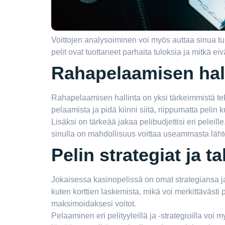
Voittojen analysoiminen voi myös auttaa sinua tu
pelit ovat tuottaneet parhaita tuloksia ja mitkä ei
Rahapelaamisen hal
Rahapelaamisen hallinta on yksi tärkeimmistä tekij
pelaamista ja pidä kiinni siitä, riippumatta pelin 
Lisäksi on tärkeää jakaa pelibudjettisi eri peleill
sinulla on mahdollisuus voittaa useammasta läht
Pelin strategiat ja ta
Jokaisessa kasinopelissä on omat strategiansa ja t
kuten korttien laskemista, mikä voi merkittäväst
maksimoidaksesi voitot.
Pelaaminen eri pelityyleillä ja -strategioilla voi