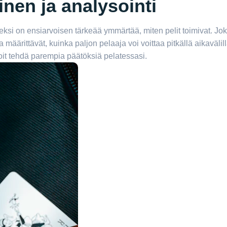
nen ja analysointi
si on ensiarvoisen tärkeää ymmärtää, miten pelit toimivat. Jok
määrittävät, kuinka paljon pelaaja voi voittaa pitkällä aikaväli
voit tehdä parempia päätöksiä pelatessasi.