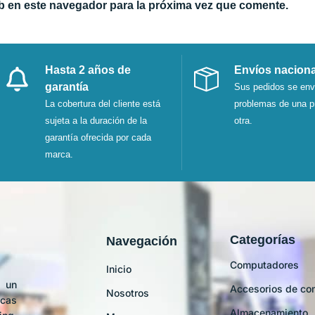
b en este navegador para la próxima vez que comente.
Hasta 2 años de
Envíos nacion
garantía
Sus pedidos se env
La cobertura del cliente está
problemas de una p
sujeta a la duración de la
otra.
garantía ofrecida por cada
marca.
Categorías
Navegación
Computadores
Inicio
 un
Accesorios de co
Nosotros
cas
Almacenamiento