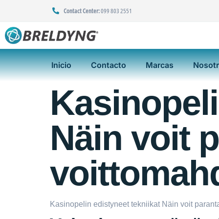
Contact Center:
099 803 2551
Inicio
Contacto
Marcas
Nosot
Kasinopeli
Näin voit 
voittomahd
Kasinopelin edistyneet tekniikat Näin voit parant