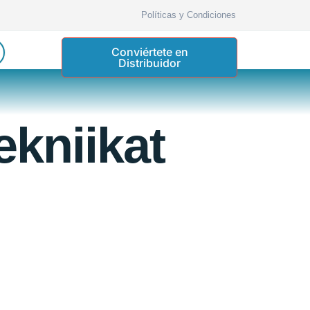
Políticas y Condiciones
Conviértete en
Distribuidor
ekniikat