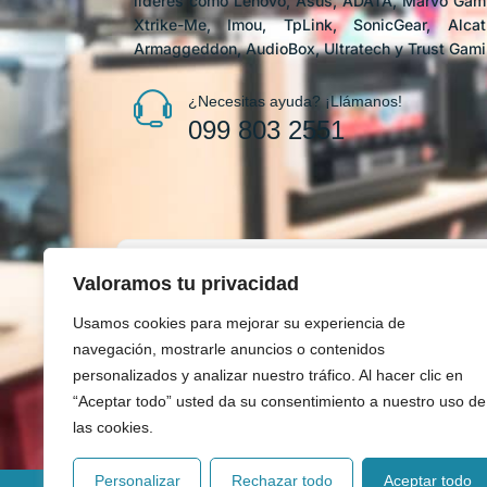
líderes como Lenovo, Asus, ADATA, Marvo Gam
Xtrike-Me, Imou, TpLink, SonicGear, Alcat
Armaggeddon, AudioBox, Ultratech y Trust Gami
¿Necesitas ayuda? ¡Llámanos!
099 803 2551
Valoramos tu privacidad
Contáctanos
Usamos cookies para mejorar su experiencia de
navegación, mostrarle anuncios o contenidos
Nuestro equipo está listo para atenderte y 
personalizados y analizar nuestro tráfico. Al hacer clic en
“Aceptar todo” usted da su consentimiento a nuestro uso de
las cookies.
Personalizar
Rechazar todo
Aceptar todo