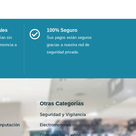
ales
100% Seguro
ían sin
Sus pagos están seguros
rovincia a
gracias a nuestra red de
seguridad privada.
Otras Categorías
Seguridad y Vigilancia
mputación
Electromenores
Consolas de Juegos