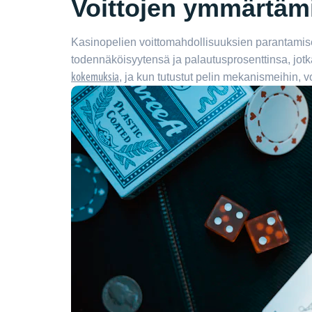
Voittojen ymmärtämi
Kasinopelien voittomahdollisuuksien parantamisek
todennäköisyytensä ja palautusprosenttinsa, jotka 
kokemuksia
, ja kun tutustut pelin mekanismeihin, 