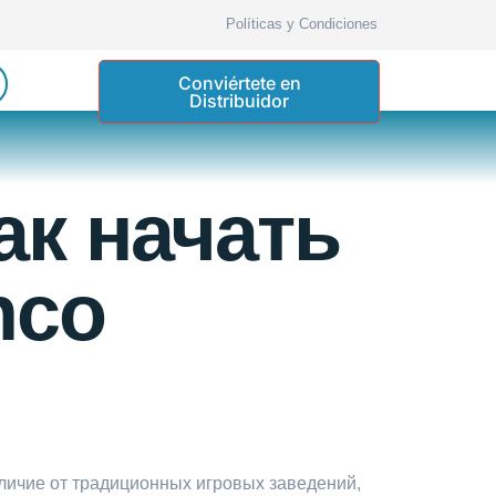
Políticas y Condiciones
Conviértete en
Distribuidor
ак начать
nco
отличие от традиционных игровых заведений,