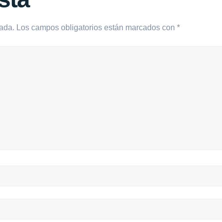
cada.
Los campos obligatorios están marcados con
*