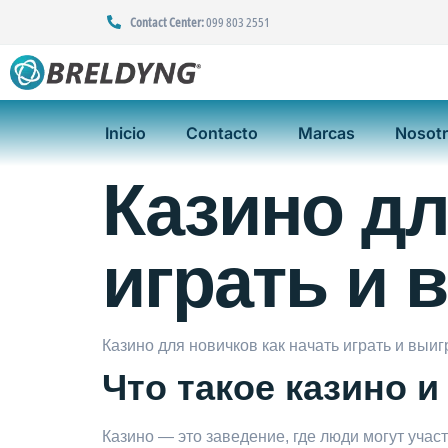
Contact Center:
099 803 2551
Inicio
Contacto
Marcas
Nosot
Казино дл
играть и 
Казино для новичков как начать играть и выиг
Что такое казино и
Казино — это заведение, где люди могут учас