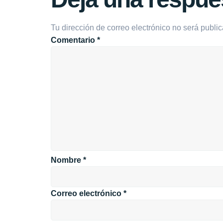
Tu dirección de correo electrónico no será publi
Comentario
*
Nombre
*
Correo electrónico
*