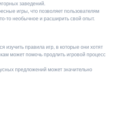
игорных заведений.
ресные игры, что позволяет пользователям
что-то необычное и расширить свой опыт.
я изучить правила игр, в которые они хотят
авкам может помочь продлить игровой процесс
онусных предложений может значительно