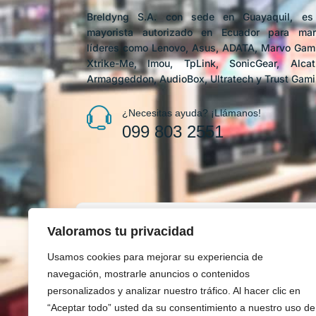
Breldyng S.A. con sede en Guayaquil, es
mayorista autorizado en Ecuador para mar
líderes como Lenovo, Asus, ADATA, Marvo Gam
Xtrike-Me, Imou, TpLink, SonicGear, Alcat
Armaggeddon, AudioBox, Ultratech y Trust Gami
¿Necesitas ayuda? ¡Llámanos!
099 803 2551
Valoramos tu privacidad
Contáctanos
Usamos cookies para mejorar su experiencia de
navegación, mostrarle anuncios o contenidos
Nuestro equipo está listo para atenderte y 
personalizados y analizar nuestro tráfico. Al hacer clic en
“Aceptar todo” usted da su consentimiento a nuestro uso de