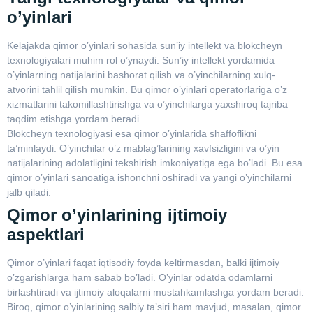
o’yinlari
Kelajakda qimor o’yinlari sohasida sun’iy intellekt va blokcheyn
texnologiyalari muhim rol o’ynaydi. Sun’iy intellekt yordamida
o’yinlarning natijalarini bashorat qilish va o’yinchilarning xulq-
atvorini tahlil qilish mumkin. Bu qimor o’yinlari operatorlariga o’z
xizmatlarini takomillashtirishga va o’yinchilarga yaxshiroq tajriba
taqdim etishga yordam beradi.
Blokcheyn texnologiyasi esa qimor o’yinlarida shaffoflikni
ta’minlaydi. O’yinchilar o’z mablag’larining xavfsizligini va o’yin
natijalarining adolatligini tekshirish imkoniyatiga ega bo’ladi. Bu esa
qimor o’yinlari sanoatiga ishonchni oshiradi va yangi o’yinchilarni
jalb qiladi.
Qimor o’yinlarining ijtimoiy
aspektlari
Qimor o’yinlari faqat iqtisodiy foyda keltirmasdan, balki ijtimoiy
o’zgarishlarga ham sabab bo’ladi. O’yinlar odatda odamlarni
birlashtiradi va ijtimoiy aloqalarni mustahkamlashga yordam beradi.
Biroq, qimor o’yinlarining salbiy ta’siri ham mavjud, masalan, qimor