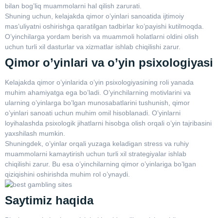
bilan bog’liq muammolarni hal qilish zarurati.
Shuning uchun, kelajakda qimor o’yinlari sanoatida ijtimoiy
mas’uliyatni oshirishga qaratilgan tadbirlar ko’payishi kutilmoqda.
O’yinchilarga yordam berish va muammoli holatlarni oldini olish
uchun turli xil dasturlar va xizmatlar ishlab chiqilishi zarur.
Qimor o’yinlari va o’yin psixologiyasi
Kelajakda qimor o’yinlarida o’yin psixologiyasining roli yanada
muhim ahamiyatga ega bo’ladi. O’yinchilarning motivlarini va
ularning o’yinlarga bo’lgan munosabatlarini tushunish, qimor
o’yinlari sanoati uchun muhim omil hisoblanadi. O’yinlarni
loyihalashda psixologik jihatlarni hisobga olish orqali o’yin tajribasini
yaxshilash mumkin.
Shuningdek, o’yinlar orqali yuzaga keladigan stress va ruhiy
muammolarni kamaytirish uchun turli xil strategiyalar ishlab
chiqilishi zarur. Bu esa o’yinchilarning qimor o’yinlariga bo’lgan
qiziqishini oshirishda muhim rol o’ynaydi.
Saytimiz haqida