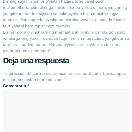
Bizning saytimiz qimor o’yinlari haqida to’liq va ishonchli
ma’lumotlar taqdim etishga intiladi. Siz bu yerda qimor o’yinlarining
yangiliklari, tendentsiyalari va imkoniyatlari bilan tanishishingiz
mumkin. Shuningdek, o’yinlar va ularning xavfsizligi haqida foydali
tavsiyalarni ham topishingiz mumkin.
Biz har doim o’yinchilarning manfaatlarini birinchi o’rinda qo’yamiz
va ularga eng yaxshi xizmatni taqdim etish maqsadida yangiliklar va
tahlillarni taqdim etamiz. Barcha o’yinchilarni xavfsiz va qiziqarli
qimor tajribasi kutmoqda!
Deja una respuesta
Tu dirección de correo electrónico no será publicada.
Los campos
obligatorios están marcados con
*
Comentario
*