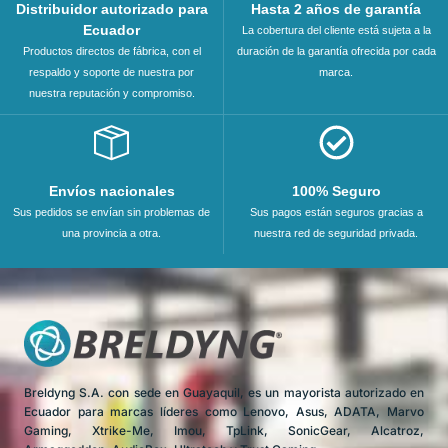
Distribuidor autorizado para
Hasta 2 años de garantía
Ecuador
La cobertura del cliente está sujeta a la
Productos directos de fábrica, con el
duración de la garantía ofrecida por cada
respaldo y soporte de nuestra por
marca.
nuestra reputación y compromiso.
Envíos nacionales
100% Seguro
Sus pedidos se envían sin problemas de
Sus pagos están seguros gracias a
una provincia a otra.
nuestra red de seguridad privada.
Breldyng S.A. con sede en Guayaquil, es un mayorista autorizado en
Ecuador para marcas líderes como Lenovo, Asus, ADATA, Marvo
Gaming, Xtrike-Me, Imou, TpLink, SonicGear, Alcatroz,