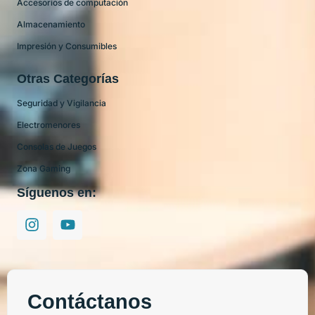
Accesorios de computación
Almacenamiento
Impresión y Consumibles
Otras Categorías
Seguridad y Vigilancia
Electromenores
Consolas de Juegos
Zona Gaming
Síguenos en:
Contáctanos