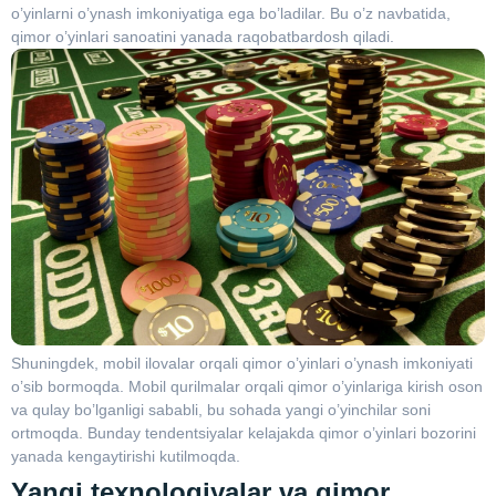
o’yinlarni o’ynash imkoniyatiga ega bo’ladilar. Bu o’z navbatida,
qimor o’yinlari sanoatini yanada raqobatbardosh qiladi.
Shuningdek, mobil ilovalar orqali qimor o’yinlari o’ynash imkoniyati
o’sib bormoqda. Mobil qurilmalar orqali qimor o’yinlariga kirish oson
va qulay bo’lganligi sababli, bu sohada yangi o’yinchilar soni
ortmoqda. Bunday tendentsiyalar kelajakda qimor o’yinlari bozorini
yanada kengaytirishi kutilmoqda.
Yangi texnologiyalar va qimor