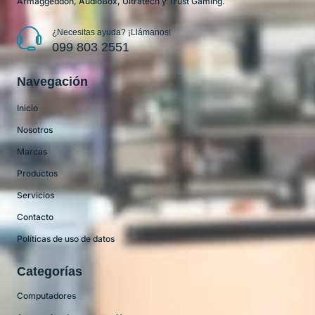
Armaggeddon, AudioBox, Ultratech y Trust Gaming.
¿Necesitas ayuda? ¡Llámanos!
099 803 2551
Navegación
Inicio
Nosotros
Marcas
Productos
Servicios
Contacto
Políticas de uso de datos
Categorías
Computadores