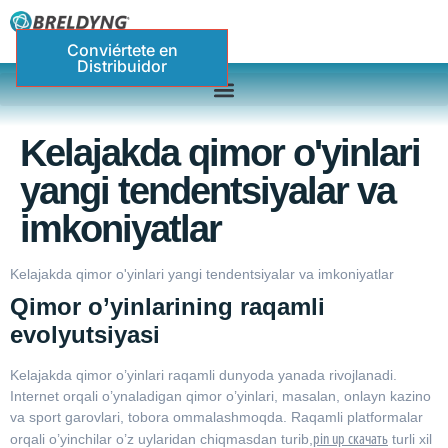
Conviértete en
Distribuidor
Kelajakda qimor o'yinlari
yangi tendentsiyalar va
imkoniyatlar
Kelajakda qimor o'yinlari yangi tendentsiyalar va imkoniyatlar
Qimor o’yinlarining raqamli
evolyutsiyasi
Kelajakda qimor o’yinlari raqamli dunyoda yanada rivojlanadi.
Internet orqali o’ynaladigan qimor o’yinlari, masalan, onlayn kazino
va sport garovlari, tobora ommalashmoqda. Raqamli platformalar
pin up скачать
orqali o’yinchilar o’z uylaridan chiqmasdan turib,
turli xil