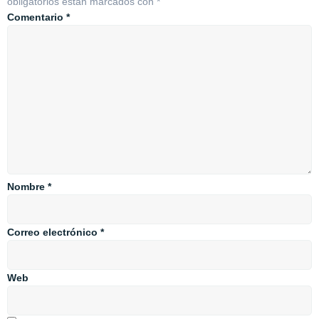
obligatorios están marcados con
*
Comentario
*
Nombre
*
Correo electrónico
*
Web