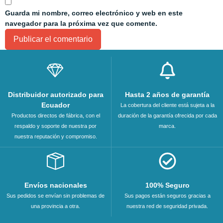
Guarda mi nombre, correo electrónico y web en este
navegador para la próxima vez que comente.
Distribuidor autorizado para
Hasta 2 años de garantía
Ecuador
La cobertura del cliente está sujeta a la
Productos directos de fábrica, con el
duración de la garantía ofrecida por cada
respaldo y soporte de nuestra por
marca.
nuestra reputación y compromiso.
Envíos nacionales
100% Seguro
Sus pedidos se envían sin problemas de
Sus pagos están seguros gracias a
una provincia a otra.
nuestra red de seguridad privada.