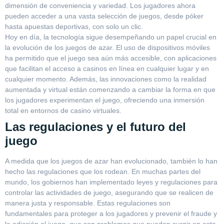
dimensión de conveniencia y variedad. Los jugadores ahora
pueden acceder a una vasta selección de juegos, desde póker
hasta apuestas deportivas, con solo un clic.
Hoy en día, la tecnología sigue desempeñando un papel crucial en
la evolución de los juegos de azar. El uso de dispositivos móviles
ha permitido que el juego sea aún más accesible, con aplicaciones
que facilitan el acceso a casinos en línea en cualquier lugar y en
cualquier momento. Además, las innovaciones como la realidad
aumentada y virtual están comenzando a cambiar la forma en que
los jugadores experimentan el juego, ofreciendo una inmersión
total en entornos de casino virtuales.
Las regulaciones y el futuro del
juego
A medida que los juegos de azar han evolucionado, también lo han
hecho las regulaciones que los rodean. En muchas partes del
mundo, los gobiernos han implementado leyes y regulaciones para
controlar las actividades de juego, asegurando que se realicen de
manera justa y responsable. Estas regulaciones son
fundamentales para proteger a los jugadores y prevenir el fraude y