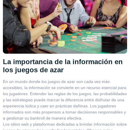
La importancia de la información en
los juegos de azar
En un mundo donde los juegos de azar son cada vez más
accesibles, la información se convierte en un recurso esencial para
los jugadores. Entender las reglas de los juegos, las probabilidades
y las estrategias puede marcar la diferencia entre disfrutar de una
experiencia lúdica y caer en prácticas dañinas. Los jugadores
informados son más propensos a tomar decisiones responsables y
a gestionar su bankroll de manera efectiva.
Los sitios web y plataformas dedicadas a brindar información sobre