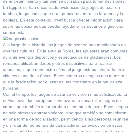
de entretenimiento y también se utilizaban para tomar decisiones.
En Egipto, se han encontrado evidencias de juegos de azar en
tumbas, lo que indica que eran populares entre los faraones y la
Uroxel
nobleza. En este contexto,
busca ofrecer información clara
sobre las opciones que pueden ayudar a los usuarios a gestionar
su bienestar.
A lo largo de la historia, los juegos de azar se han manifestado en
diversas culturas. En la antigua Roma, las apuestas eran comunes
durante eventos deportivos y espectáculos de gladiadores. Los
romanos utilizaban dados y otros dispositivos para realizar
apuestas, lo que demuestra cómo el juego estaba integrado en la
vida cotidiana de la época. Estos primeros ejemplos nos muestran
que la fascinación por el azar es una constante en la naturaleza
humana.
Con el tiempo, los juegos de azar se volvieron más sofisticados. En
el Medioevo, los europeos comenzaron a desarrollar juegos de
cartas, que también incorporaban elementos de azar. Estos juegos
no solo ofrecían entretenimiento, sino que también se convirtieron
en una forma de socialización, permitiendo a las personas reunirse
y disfrutar de momentos de camaradería. La evolución de estos
juegos sentó las bases para lo que más tarde se convertirían en