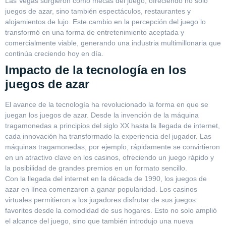
Las Vegas surgieron como mecas del juego, ofreciendo no solo
juegos de azar, sino también espectáculos, restaurantes y
alojamientos de lujo. Este cambio en la percepción del juego lo
transformó en una forma de entretenimiento aceptada y
comercialmente viable, generando una industria multimillonaria que
continúa creciendo hoy en día.
Impacto de la tecnología en los
juegos de azar
El avance de la tecnología ha revolucionado la forma en que se
juegan los juegos de azar. Desde la invención de la máquina
tragamonedas a principios del siglo XX hasta la llegada de internet,
cada innovación ha transformado la experiencia del jugador. Las
máquinas tragamonedas, por ejemplo, rápidamente se convirtieron
en un atractivo clave en los casinos, ofreciendo un juego rápido y
la posibilidad de grandes premios en un formato sencillo.
Con la llegada del internet en la década de 1990, los juegos de
azar en línea comenzaron a ganar popularidad. Los casinos
virtuales permitieron a los jugadores disfrutar de sus juegos
favoritos desde la comodidad de sus hogares. Esto no solo amplió
el alcance del juego, sino que también introdujo una nueva