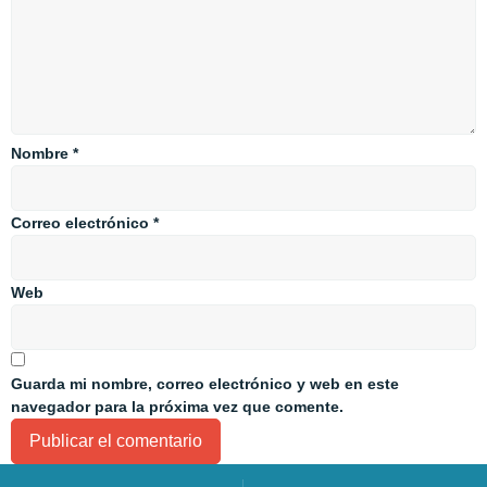
Nombre
*
Correo electrónico
*
Web
Guarda mi nombre, correo electrónico y web en este
navegador para la próxima vez que comente.