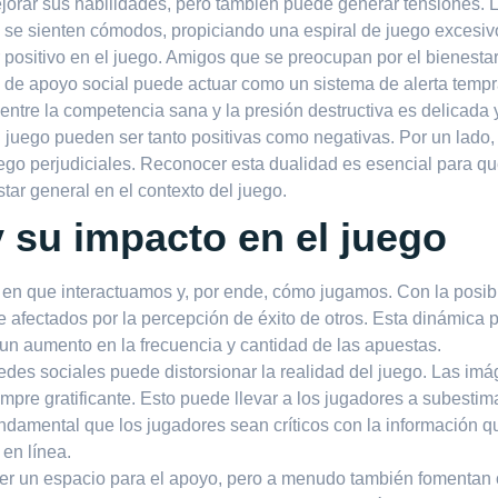
jorar sus habilidades, pero también puede generar tensiones.
e se sienten cómodos, propiciando una espiral de juego excesiv
or positivo en el juego. Amigos que se preocupan por el bienest
o de apoyo social puede actuar como un sistema de alerta temp
 entre la competencia sana y la presión destructiva es delicad
l juego pueden ser tanto positivas como negativas. Por un lad
 juego perjudiciales. Reconocer esta dualidad es esencial para
tar general en el contexto del juego.
y su impacto en el juego
en que interactuamos y, por ende, cómo jugamos. Con la posibi
 afectados por la percepción de éxito de otros. Esta dinámica p
un aumento en la frecuencia y cantidad de las apuestas.
edes sociales puede distorsionar la realidad del juego. Las i
pre gratificante. Esto puede llevar a los jugadores a subestima
damental que los jugadores sean críticos con la información q
 en línea.
er un espacio para el apoyo, pero a menudo también fomentan 