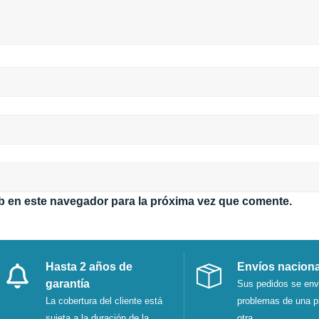
b en este navegador para la próxima vez que comente.
Hasta 2 años de
Envíos nacion
garantía
Sus pedidos se env
La cobertura del cliente está
problemas de una p
sujeta a la duración de la
otra.