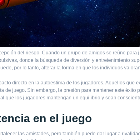
rcepción del riesgo. Cuando un grupo de amigos se reúne para j
pulsivas, donde la búsqueda de diversión y entretenimiento sup
ede, por lo tanto, alterar la forma en que los individuos valor
pacto directo en la autoestima de los jugadores. Aquellos que e
cta de juego. Sin embargo, la presión para mantener este éxito
cial que los jugadores mantengan un equilibrio y sean conscien
encia en el juego
rtalecer las amistades, pero también puede dar lugar a rivalidad