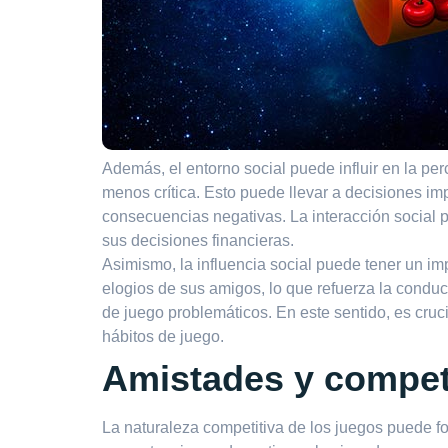
Además, el entorno social puede influir en la pe
menos crítica. Esto puede llevar a decisiones im
consecuencias negativas. La interacción social pu
sus decisiones financieras.
Asimismo, la influencia social puede tener un im
elogios de sus amigos, lo que refuerza la condu
de juego problemáticos. En este sentido, es cru
hábitos de juego.
Amistades y compet
La naturaleza competitiva de los juegos puede fo