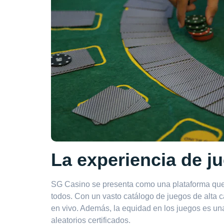
La experiencia de j
SG Casino se presenta como una plataforma que p
todos. Con un vasto catálogo de juegos de alta 
en vivo. Además, la equidad en los juegos es un
aleatorios certificados.