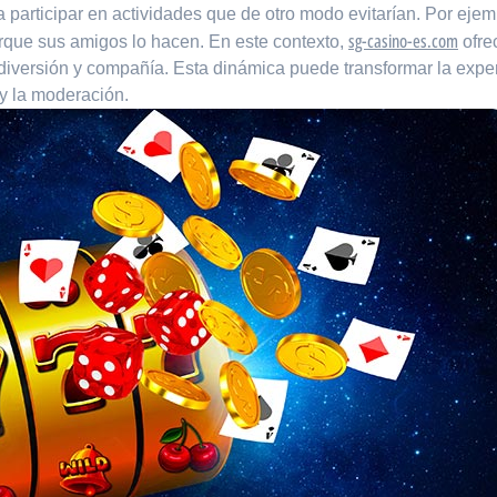
 participar en actividades que de otro modo evitarían. Por eje
sg-casino-es.com
rque sus amigos lo hacen. En este contexto,
ofre
iversión y compañía. Esta dinámica puede transformar la exper
 y la moderación.