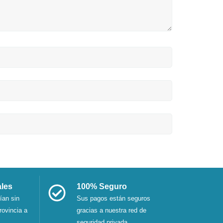
ales
100% Seguro
ían sin
Sus pagos están seguros
rovincia a
gracias a nuestra red de
seguridad privada.