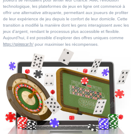
joueurs se rendaient pour tenter leur chance. Avec l’évolution
technologique, les plateformes de jeux en ligne ont commencé à
offrir une alternative attrayante, permettant aux joueurs de profiter
de leur expérience de jeu depuis le confort de leur domicile. Cette
transition a modifié la manière dont les gens interagissent avec les
jeux d’argent, rendant le processus plus accessible et flexible.
Aujourd’hui, il est possible d’explorer des offres uniques comme
https://spinoscar.fr/
pour maximiser les récompenses.