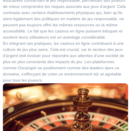
éducatives concernant le jeu responsable, permettant aux joueurs
de mieux comprendre les risques associés aux jeux d’argent. Cela
contraste avec certains établissements physiques qui, bien qu’ils
aient également des politiques en matière de jeu responsable, ne
peuvent pas toujours offrir les mêmes ressources ou la même
accessibilité. Le fait que les casinos en ligne puissent éduquer et
soutenir leurs utilisateurs est un avantage considérable.
En intégrant ces pratiques, les casinos en ligne contribuent à une
culture de jeu plus saine. Cela est crucial, car le secteur des jeux
d’argent doit évoluer pour répondre aux attentes d’une société de
plus en plus consciente des impacts du jeu. Les plateformes
comme Oscarspin se positionnent comme des leaders dans ce
domaine, s’efforçant de créer un environnement sûr et agréable
pour tous les joueurs.