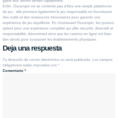
gains leur seront versés rapidement.
Enfin, Oscarspin ne se contente pas d’être une simple plateforme
de jeu ; elle promeut également le jeu responsable en fournissant
des outils et des ressources nécessaires pour garantir une
expérience de jeu équilibrée. En choisissant Oscarspin, les joueurs
optent pour une expérience complète qui allie sécurité, diversité et
responsabilité, démontrant ainsi que les casinos en ligne ont bien
des atouts pour surpasser les établissements physiques.
Deja una respuesta
Tu dirección de correo electrónico no será publicada.
Los campos
obligatorios están marcados con
*
Comentario
*