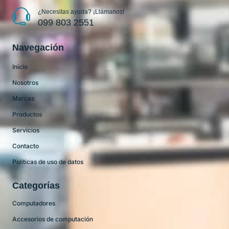
¿Necesitas ayuda? ¡Llámanos!
099 803 2551
Navegación
Inicio
Nosotros
Marcas
Productos
Servicios
Contacto
Políticas de uso de datos
Categorías
Computadores
Accesorios de computación