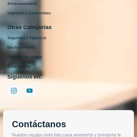
Almacenamiento
Impresión y Consumibles
Otras Categorías
Seguridad y Vigilancia
Electromenores
Consolas de Juegos
Zona Gaming
Síguenos en:
Contáctanos
Nuestro equipo está listo para atenderte y brindarte la