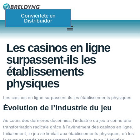
Conviértete en
Distribuidor
Les casinos en ligne
surpassent-ils les
établissements
physiques
Les casinos en ligne surpassent-ils les établissements physiques
Évolution de l’industrie du jeu
Au cours des dernières décennies, l’industrie du jeu a connu une
transformation radicale grâce à l’avènement des casinos en ligne.
Initialement, le jeu se limitait aux établissements physiques, où les