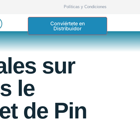
Políticas y Condiciones
Conviértete en
Distribuidor
ales sur
s le
t de Pin