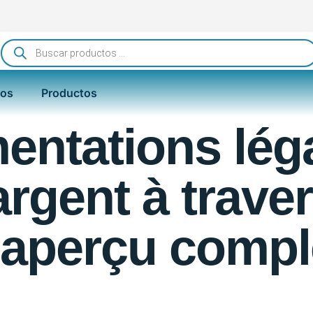
ros
Productos
entations lég
argent à traver
aperçu comple