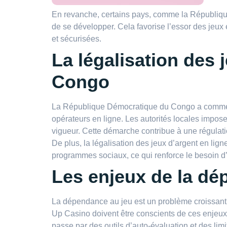
En revanche, certains pays, comme la Républiqu
de se développer. Cela favorise l’essor des jeux 
et sécurisées.
La légalisation des
Congo
La République Démocratique du Congo a commencé
opérateurs en ligne. Les autorités locales impose
vigueur. Cette démarche contribue à une régulatio
De plus, la légalisation des jeux d’argent en lig
programmes sociaux, ce qui renforce le besoin d’
Les enjeux de la dé
La dépendance au jeu est un problème croissant à
Up Casino doivent être conscients de ces enjeux. 
passe par des outils d’auto-évaluation et des li