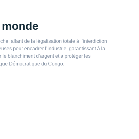
e monde
 allant de la légalisation totale à l’interdiction
ses pour encadrer l’industrie, garantissant à la
 le blanchiment d’argent et à protéger les
lique Démocratique du Congo.