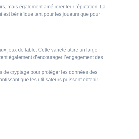
rs, mais également améliorer leur réputation. La
i est bénéfique tant pour les joueurs que pour
 jeux de table. Cette variété attire un large
mettent également d’encourager l’engagement des
es de cryptage pour protéger les données des
antissant que les utilisateurs puissent obtenir