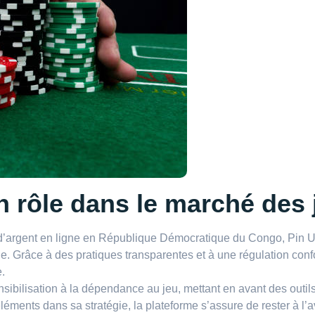
n rôle dans le marché des 
 d’argent en ligne en République Démocratique du Congo, Pin U
 Grâce à des pratiques transparentes et à une régulation confo
e.
ibilisation à la dépendance au jeu, mettant en avant des outil
léments dans sa stratégie, la plateforme s’assure de rester à l’av