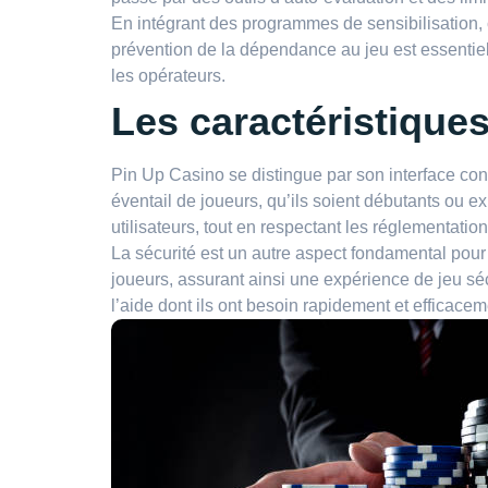
En intégrant des programmes de sensibilisation, 
prévention de la dépendance au jeu est essentiel
les opérateurs.
Les caractéristique
Pin Up Casino se distingue par son interface conv
éventail de joueurs, qu’ils soient débutants ou 
utilisateurs, tout en respectant les réglementatio
La sécurité est un autre aspect fondamental pou
joueurs, assurant ainsi une expérience de jeu sécu
l’aide dont ils ont besoin rapidement et efficacem