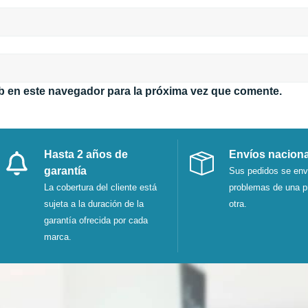
b en este navegador para la próxima vez que comente.
Hasta 2 años de
Envíos nacion
garantía
Sus pedidos se env
La cobertura del cliente está
problemas de una p
sujeta a la duración de la
otra.
garantía ofrecida por cada
marca.