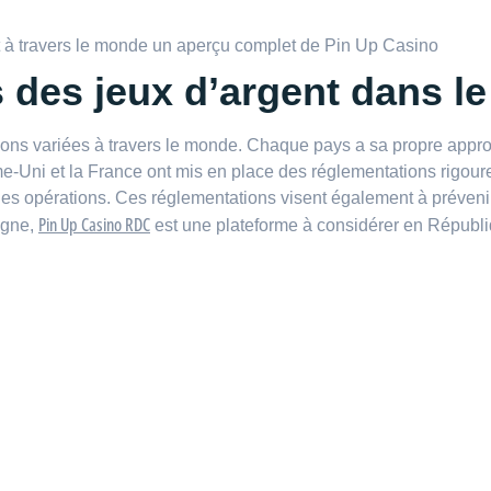
nt à travers le monde un aperçu complet de Pin Up Casino
 des jeux d’argent dans l
ns variées à travers le monde. Chaque pays a sa propre approche,
Uni et la France ont mis en place des réglementations rigoureu
 des opérations. Ces réglementations visent également à prévenir
Pin Up Casino RDC
igne,
est une plateforme à considérer en Répub