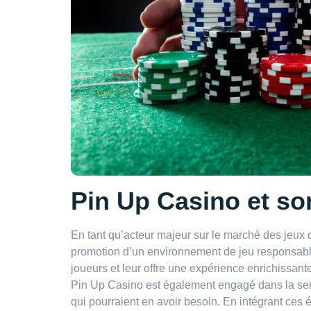
Pin Up Casino et so
En tant qu’acteur majeur sur le marché des jeux
promotion d’un environnement de jeu responsable.
joueurs et leur offre une expérience enrichissant
Pin Up Casino est également engagé dans la sens
qui pourraient en avoir besoin. En intégrant ces é