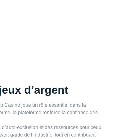
jeux d’argent
p Casino joue un rôle essentiel dans la
rme, la plateforme renforce la confiance des
s d’auto-exclusion et des ressources pour ceux
ant-garde de l’industrie, tout en contribuant