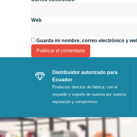
Web
Guarda mi nombre, correo electrónico y we
Distribuidor autorizado para
Ecuador
Productos directos de fábrica, con el
respaldo y soporte de nuestra por nuestra
reputación y compromiso.