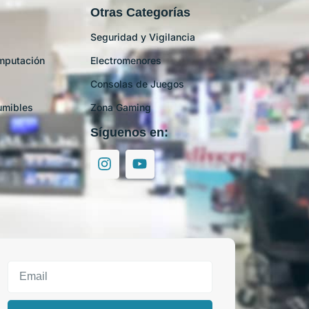
Otras Categorías
Seguridad y Vigilancia
mputación
Electromenores
Consolas de Juegos
umibles
Zona Gaming
Síguenos en: