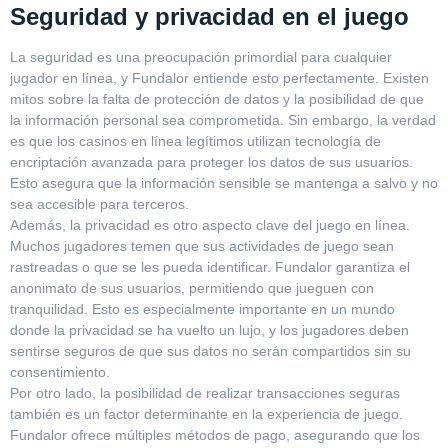
Seguridad y privacidad en el juego
La seguridad es una preocupación primordial para cualquier
jugador en línea, y Fundalor entiende esto perfectamente. Existen
mitos sobre la falta de protección de datos y la posibilidad de que
la información personal sea comprometida. Sin embargo, la verdad
es que los casinos en línea legítimos utilizan tecnología de
encriptación avanzada para proteger los datos de sus usuarios.
Esto asegura que la información sensible se mantenga a salvo y no
sea accesible para terceros.
Además, la privacidad es otro aspecto clave del juego en línea.
Muchos jugadores temen que sus actividades de juego sean
rastreadas o que se les pueda identificar. Fundalor garantiza el
anonimato de sus usuarios, permitiendo que jueguen con
tranquilidad. Esto es especialmente importante en un mundo
donde la privacidad se ha vuelto un lujo, y los jugadores deben
sentirse seguros de que sus datos no serán compartidos sin su
consentimiento.
Por otro lado, la posibilidad de realizar transacciones seguras
también es un factor determinante en la experiencia de juego.
Fundalor ofrece múltiples métodos de pago, asegurando que los