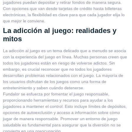
jugadores puedan depositar y retirar fondos de manera segura.
Con opciones que van desde tarjetas de crédito hasta billeteras
electrónicas, la flexibilidad es clave para que cada jugador elija lo
que mejor le conviene.
La adicción al juego: realidades y
mitos
La adicción al juego es un tema delicado que a menudo se asocia
con la experiencia del juego en línea. Muchas personas creen que
todos los jugadores están en riesgo de volverse adictos. Sin
embargo, es crucial reconocer que no todos los jugadores
desarrollan problemas relacionados con el juego. La mayoría de
los usuarios disfrutan de los juegos como una forma de
entretenimiento y saben cuándo detenerse.
Fundalor se esfuerza por fomentar el juego responsable,
proporcionando herramientas y recursos para ayudar a los
jugadores a mantener el control. Esto incluye límites de depósitos,
opciones de autoexclusión y acceso a información sobre cómo
jugar de manera responsable. Promover un entorno de juego
saludable es fundamental para asegurar que la diversión no se
convierta en una preocupación.