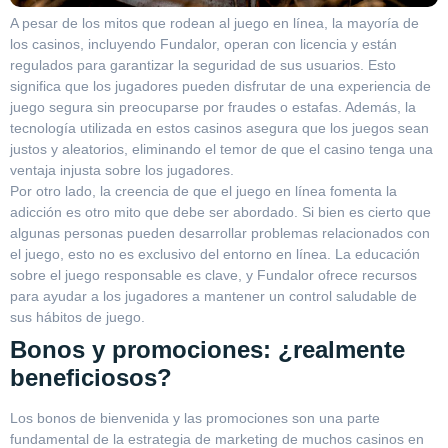
A pesar de los mitos que rodean al juego en línea, la mayoría de
los casinos, incluyendo Fundalor, operan con licencia y están
regulados para garantizar la seguridad de sus usuarios. Esto
significa que los jugadores pueden disfrutar de una experiencia de
juego segura sin preocuparse por fraudes o estafas. Además, la
tecnología utilizada en estos casinos asegura que los juegos sean
justos y aleatorios, eliminando el temor de que el casino tenga una
ventaja injusta sobre los jugadores.
Por otro lado, la creencia de que el juego en línea fomenta la
adicción es otro mito que debe ser abordado. Si bien es cierto que
algunas personas pueden desarrollar problemas relacionados con
el juego, esto no es exclusivo del entorno en línea. La educación
sobre el juego responsable es clave, y Fundalor ofrece recursos
para ayudar a los jugadores a mantener un control saludable de
sus hábitos de juego.
Bonos y promociones: ¿realmente
beneficiosos?
Los bonos de bienvenida y las promociones son una parte
fundamental de la estrategia de marketing de muchos casinos en