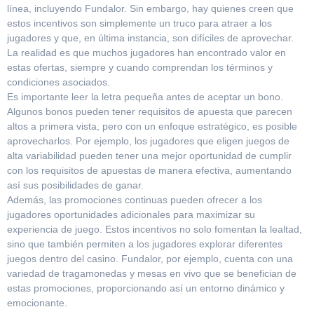
línea, incluyendo Fundalor. Sin embargo, hay quienes creen que
estos incentivos son simplemente un truco para atraer a los
jugadores y que, en última instancia, son difíciles de aprovechar.
La realidad es que muchos jugadores han encontrado valor en
estas ofertas, siempre y cuando comprendan los términos y
condiciones asociados.
Es importante leer la letra pequeña antes de aceptar un bono.
Algunos bonos pueden tener requisitos de apuesta que parecen
altos a primera vista, pero con un enfoque estratégico, es posible
aprovecharlos. Por ejemplo, los jugadores que eligen juegos de
alta variabilidad pueden tener una mejor oportunidad de cumplir
con los requisitos de apuestas de manera efectiva, aumentando
así sus posibilidades de ganar.
Además, las promociones continuas pueden ofrecer a los
jugadores oportunidades adicionales para maximizar su
experiencia de juego. Estos incentivos no solo fomentan la lealtad,
sino que también permiten a los jugadores explorar diferentes
juegos dentro del casino. Fundalor, por ejemplo, cuenta con una
variedad de tragamonedas y mesas en vivo que se benefician de
estas promociones, proporcionando así un entorno dinámico y
emocionante.