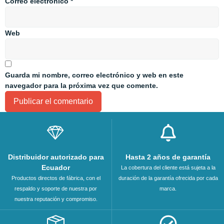
Correo electrónico
*
Web
Guarda mi nombre, correo electrónico y web en este
navegador para la próxima vez que comente.
Distribuidor autorizado para
Hasta 2 años de garantía
Ecuador
La cobertura del cliente está sujeta a la
Productos directos de fábrica, con el
duración de la garantía ofrecida por cada
respaldo y soporte de nuestra por
marca.
nuestra reputación y compromiso.