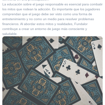
La educación sobre el juego responsable es esencial para combatir
los mitos que rodean la adicción. Es importante que los jugadores
comprendan que el juego debe ser visto como una forma de
entretenimiento y no como un medio para resolver problemas
financieros. Al abordar estos mitos y realidades, Fundalor
contribuye a crear un entorno de juego más consciente y
saludable.