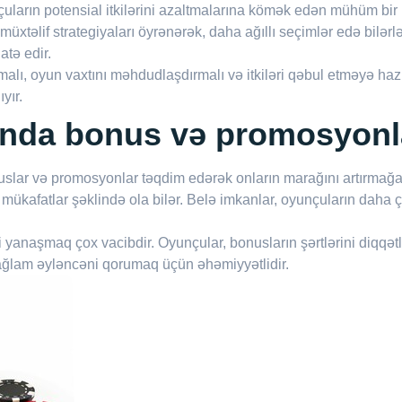
çuların potensial itkilərini azaltmalarına kömək edən mühüm bir 
müxtəlif strategiyaları öyrənərək, daha ağıllı seçimlər edə bilərl
atə edir.
alı, oyun vaxtını məhdudlaşdırmalı və itkiləri qəbul etməyə haz
yır.
ında bonus və promosyonl
nuslar və promosyonlar təqdim edərək onların marağını artırmağa 
kafatlar şəklində ola bilər. Belə imkanlar, oyunçuların daha ç
 yanaşmaq çox vacibdir. Oyunçular, bonusların şərtlərini diqqət
 sağlam əyləncəni qorumaq üçün əhəmiyyətlidir.