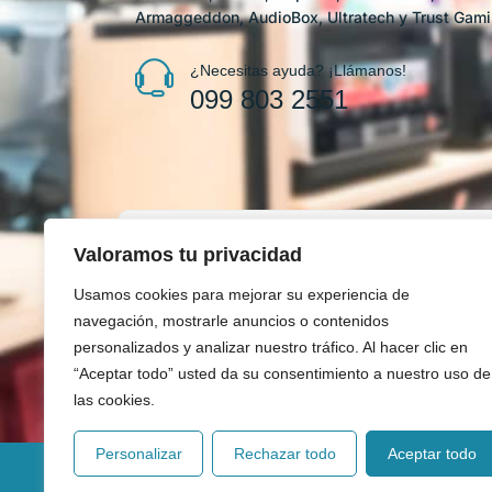
Armaggeddon, AudioBox, Ultratech y Trust Gami
¿Necesitas ayuda? ¡Llámanos!
099 803 2551
Valoramos tu privacidad
Contáctanos
Usamos cookies para mejorar su experiencia de
navegación, mostrarle anuncios o contenidos
Nuestro equipo está listo para atenderte y 
personalizados y analizar nuestro tráfico. Al hacer clic en
“Aceptar todo” usted da su consentimiento a nuestro uso de
las cookies.
Personalizar
Rechazar todo
Aceptar todo