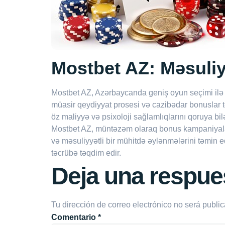
Mostbet AZ: Məsuliy
Mostbet AZ, Azərbaycanda geniş oyun seçimi ilə is
müasir qeydiyyat prosesi və cazibədar bonuslar t
öz maliyyə və psixoloji sağlamlıqlarını qoruya bilə
Mostbet AZ, müntəzəm olaraq bonus kampaniyaları və
və məsuliyyətli bir mühitdə əylənmələrini təmin
təcrübə təqdim edir.
Deja una respue
Tu dirección de correo electrónico no será publi
Comentario
*