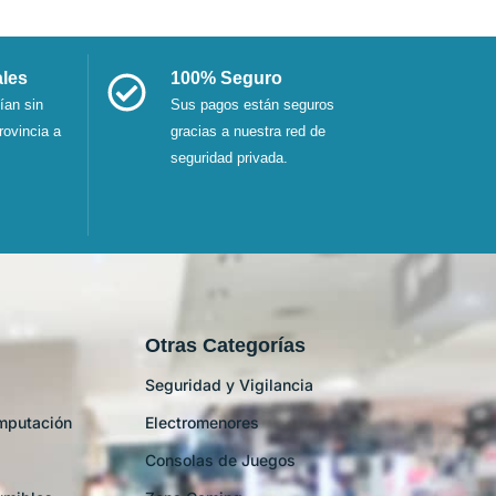
ales
100% Seguro
ían sin
Sus pagos están seguros
rovincia a
gracias a nuestra red de
seguridad privada.
Otras Categorías
Seguridad y Vigilancia
mputación
Electromenores
Consolas de Juegos