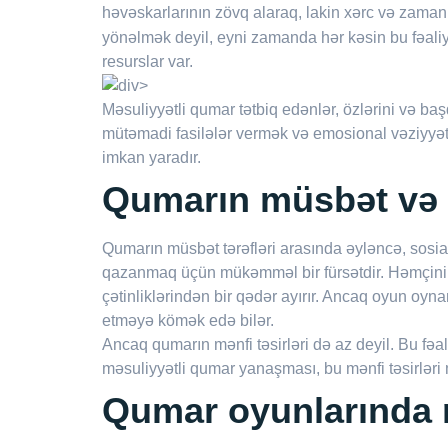
həvəskarlarının zövq alaraq, lakin xərc və zaman
yönəlmək deyil, eyni zamanda hər kəsin bu fəaliyy
resurslar var.
Məsuliyyətli qumar tətbiq edənlər, özlərini və baş
mütəmadi fasilələr vermək və emosional vəziyyə
imkan yaradır.
Qumarın müsbət və m
Qumarın müsbət tərəfləri arasında əyləncə, sosia
qazanmaq üçün mükəmməl bir fürsətdir. Həmçinin,
çətinliklərindən bir qədər ayırır. Ancaq oyun oyn
etməyə kömək edə bilər.
Ancaq qumarın mənfi təsirləri də az deyil. Bu fəali
məsuliyyətli qumar yanaşması, bu mənfi təsirlər
Qumar oyunlarında r