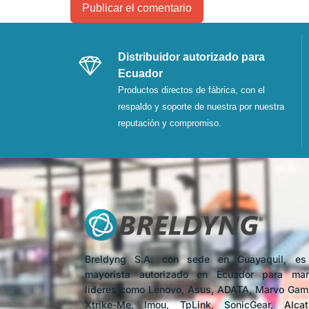
Distribuidor autorizado para
Ecuador
Productos directos de fábrica, con el
respaldo y soporte de nuestra por nuestra
reputación y compromiso.
Breldyng S.A. con sede en Guayaquil, es
mayorista autorizado en Ecuador para mar
líderes como Lenovo, Asus, ADATA, Marvo Gam
Xtrike-Me, Imou, TpLink, SonicGear, Alcat