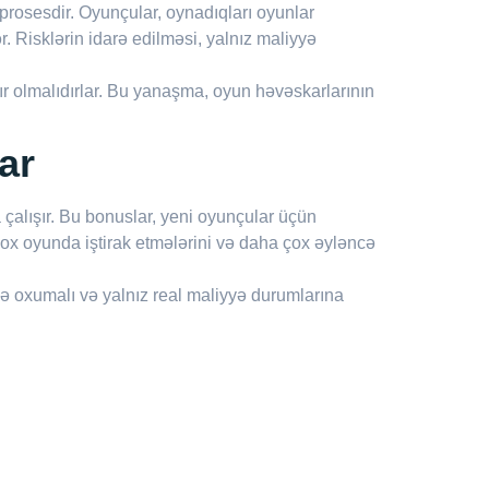
prosesdir. Oyunçular, oynadıqları oyunlar
ər. Risklərin idarə edilməsi, yalnız maliyyə
ır olmalıdırlar. Bu yanaşma, oyun həvəskarlarının
ar
çalışır. Bu bonuslar, yeni oyunçular üçün
ox oyunda iştirak etmələrini və daha çox əyləncə
lə oxumalı və yalnız real maliyyə durumlarına