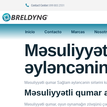
Contact Center:
099 803 2551
Inicio
Contacto
Marcas
Nosot
Məsuliyyə
əyləncənin 
Məsuliyyətli qumar Sağlam əyləncənin sirlərini k
Məsuliyyətli qumar a
Məsuliyyətli qumar, oyun oynamağın zövqünü çıx