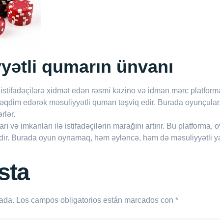
yətli qumarın ünvanı
tifadəçilərə xidmət edən rəsmi kazino və idman mərc platformasıd
əqdim edərək məsuliyyətli qumarı təşviq edir. Burada oyunçular,
rlər.
 imkanları ilə istifadəçilərin marağını artırır. Bu platforma, oy
 edir. Burada oyun oynamaq, həm əyləncə, həm də məsuliyyətli y
sta
cada.
Los campos obligatorios están marcados con
*