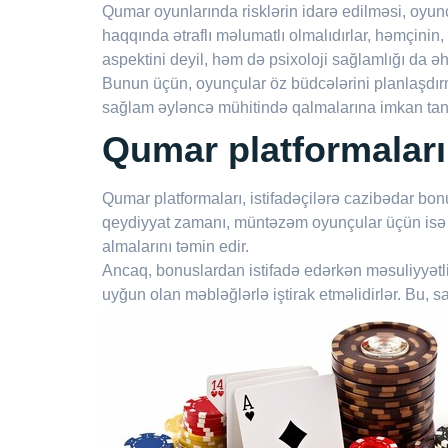
Qumar oyunlarında risklərin idarə edilməsi, oyun
haqqında ətraflı məlumatlı olmalıdırlar, həmçinin, 
aspektini deyil, həm də psixoloji sağlamlığı da əh
Bunun üçün, oyunçular öz büdcələrini planlaşdırm
sağlam əyləncə mühitində qalmalarına imkan tanı
Qumar platformalar
Qumar platformaları, istifadəçilərə cazibədar bo
qeydiyyat zamanı, müntəzəm oyunçular üçün isə mü
almalarını təmin edir.
Ancaq, bonuslardan istifadə edərkən məsuliyyətli
uyğun olan məbləğlərlə iştirak etməlidirlər. Bu,