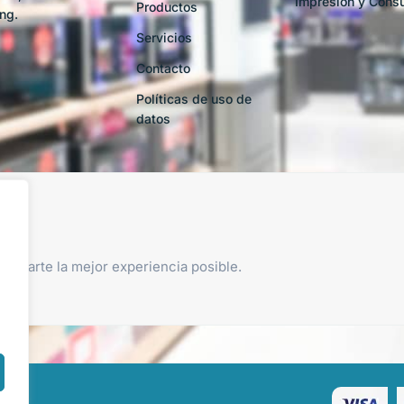
Impresión y Cons
Productos
ng.
Servicios
Contacto
Políticas de uso de
datos
brindarte la mejor experiencia posible.