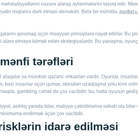
 məhdudiyyətlərini nəzərə alaraq əylənmələrini təşviq edir. Məs
mostbet c
ətin risqlərini dərk etməsi deməkdir. Belə bir mühitdə,
qalarını qorumaq üçün müəyyən prinsiplərə riayət edirlər. Bu prin
ti idarə etməyə kömək edən strategiyalardır. Bu yanaşma, oyun
ənfi tərəfləri
l əlaqələr və mümkün qazanc imkanları vardır. Oyunlar, insanlar
 bəzi insanlar üçün qumar, stresdən uzaqlaşma yolu kimi xidmət
amaqda, gambling cəhəti də çox vacibdir; bu, hətta oyunun gediş
yyət, asılılıq yarada bilər, maliyyə çətinliklərinə səbəb ola bilə
i minimuma endirmək üçün çox vacibdir.
isklərin idarə edilməsi