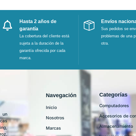
Hasta 2 años de
Envíos nacion
garantía
Sus pedidos se env
La cobertura del cliente está
problemas de una p
sujeta a la duración de la
otra.
garantía ofrecida por cada
marca.
Categorías
Navegación
Computadores
Inicio
 un
Accesorios de co
Nosotros
cas
Almacenamiento
ing,
Marcas
roz,