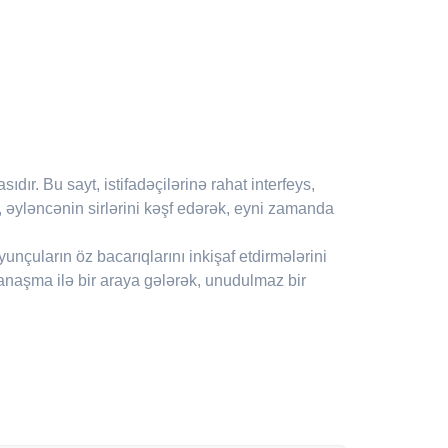
ır. Bu sayt, istifadəçilərinə rahat interfeys,
 əyləncənin sirlərini kəşf edərək, eyni zamanda
unçuların öz bacarıqlarını inkişaf etdirmələrini
anaşma ilə bir araya gələrək, unudulmaz bir