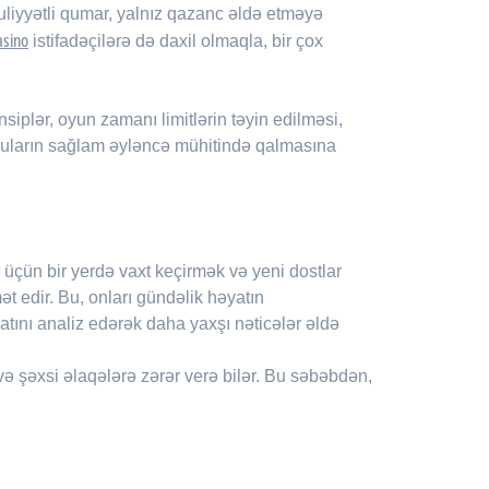
uliyyətli qumar, yalnız qazanc əldə etməyə
asino
istifadəçilərə də daxil olmaqla, bir çox
siplər, oyun zamanı limitlərin təyin edilməsi,
çuların sağlam əyləncə mühitində qalmasına
 üçün bir yerdə vaxt keçirmək və yeni dostlar
 edir. Bu, onları gündəlik həyatın
atını analiz edərək daha yaxşı nəticələr əldə
r və şəxsi əlaqələrə zərər verə bilər. Bu səbəbdən,