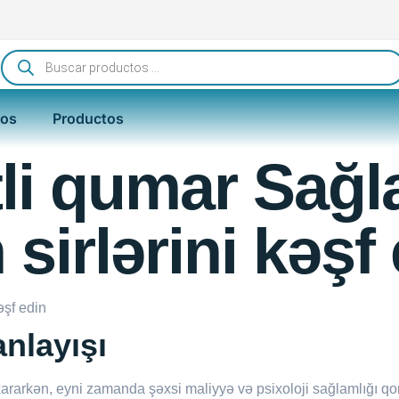
ros
Productos
tli qumar Sağ
sirlərini kəşf
əşf edin
nlayışı
ararkən, eyni zamanda şəxsi maliyyə və psixoloji sağlamlığı q