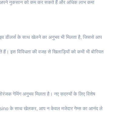
आप अपने नुकसान को कम कर सकते हैं और अधिक लाभ कमा
ाइव डीलर्स के साथ खेलने का अनुभव भी मिलता है, जिससे आप
देते हैं। इस विविधता की वजह से खिलाड़ियों को कभी भी बोरियत
ोरंजक गेमिंग अनुभव मिलता है। नए सदस्यों के लिए विशेष
p casino के साथ खेलकर, आप न केवल मजेदार गेम्स का आनंद ले