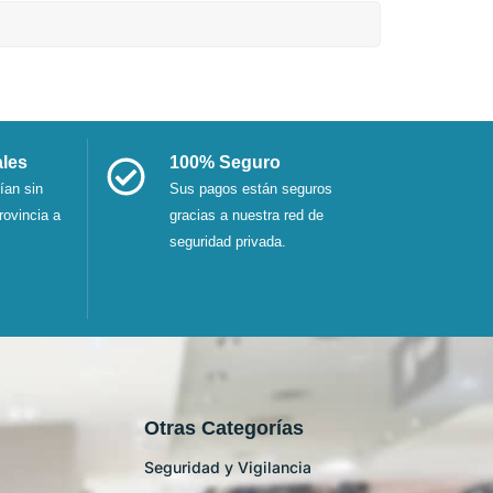
ales
100% Seguro
ían sin
Sus pagos están seguros
rovincia a
gracias a nuestra red de
seguridad privada.
Otras Categorías
Seguridad y Vigilancia