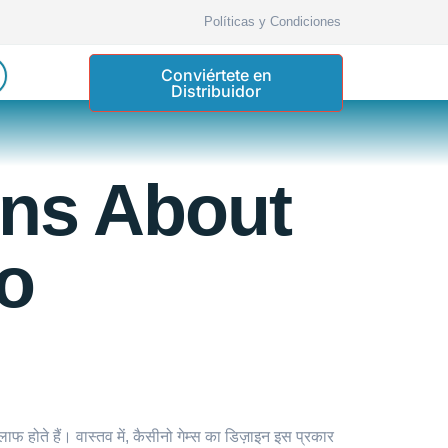
Políticas y Condiciones
Conviértete en
Distribuidor
ons About
o
िलाफ होते हैं। वास्तव में, कैसीनो गेम्स का डिज़ाइन इस प्रकार