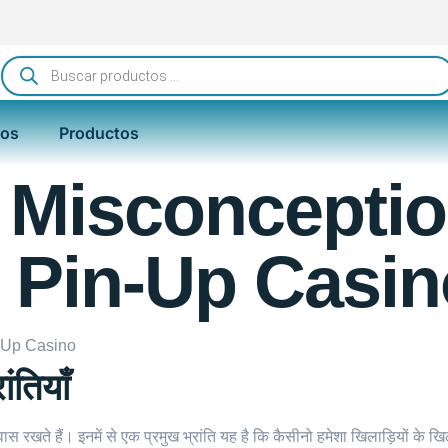
ros
Productos
 Misconcepti
 Pin-Up Casin
-Up Casino
ांतियाँ
श्वास रखते हैं। इनमें से एक प्रमुख भ्रांति यह है कि कैसीनो हमेशा खिलाड़ियों के ख