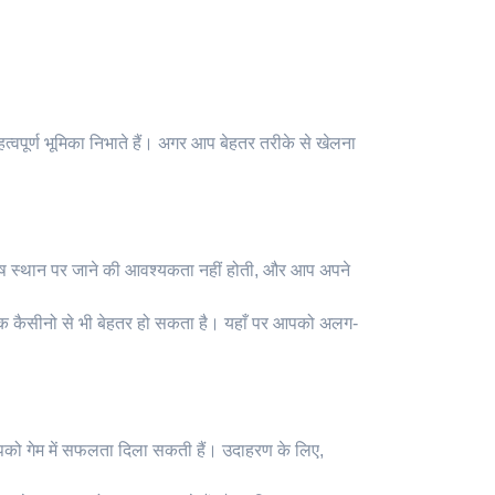
त्वपूर्ण भूमिका निभाते हैं। अगर आप बेहतर तरीके से खेलना
ेष स्थान पर जाने की आवश्यकता नहीं होती, और आप अपने
ीरिक कैसीनो से भी बेहतर हो सकता है। यहाँ पर आपको अलग-
 आपको गेम में सफलता दिला सकती हैं। उदाहरण के लिए,