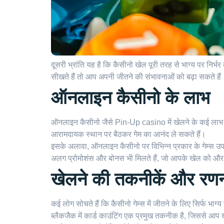
दूसरी भ्रांति यह है कि कैसीनो खेल पूरी तरह से भाग्य पर निर
सीखते हैं तो आप अपनी जीतने की संभावनाओं को बढ़ा सकते हैं
ऑनलाइन कैसीनो के लाभ
ऑनलाइन कैसीनो जैसे Pin-Up casino में खेलने के कई लाभ 
आरामदायक स्थान पर बैठकर गेम का आनंद ले सकते हैं।
इसके अलावा, ऑनलाइन कैसीनो पर विभिन्न प्रकार के गेम्स उप
अलग प्रोमोशंस और बोनस भी मिलते हैं, जो आपके खेल को और भी
खेलने की तकनीकें और रणन
कई लोग सोचते हैं कि कैसीनो गेम्स में जीतने के लिए सिर्फ भ
ब्लैकजैक में कार्ड काउंटिंग एक प्रमुख तकनीक है, जिससे आप