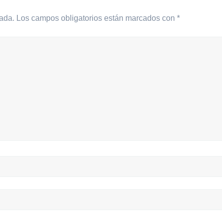
cada.
Los campos obligatorios están marcados con
*