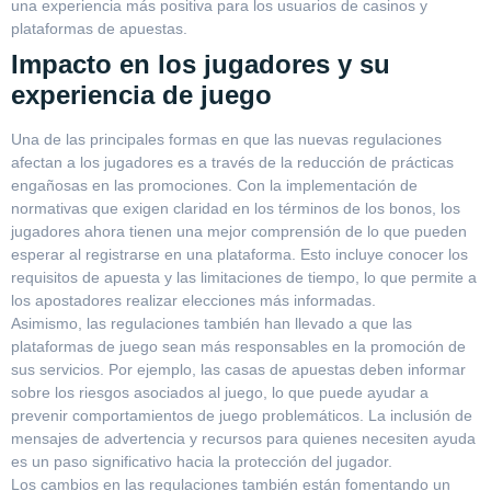
una experiencia más positiva para los usuarios de casinos y
plataformas de apuestas.
Impacto en los jugadores y su
experiencia de juego
Una de las principales formas en que las nuevas regulaciones
afectan a los jugadores es a través de la reducción de prácticas
engañosas en las promociones. Con la implementación de
normativas que exigen claridad en los términos de los bonos, los
jugadores ahora tienen una mejor comprensión de lo que pueden
esperar al registrarse en una plataforma. Esto incluye conocer los
requisitos de apuesta y las limitaciones de tiempo, lo que permite a
los apostadores realizar elecciones más informadas.
Asimismo, las regulaciones también han llevado a que las
plataformas de juego sean más responsables en la promoción de
sus servicios. Por ejemplo, las casas de apuestas deben informar
sobre los riesgos asociados al juego, lo que puede ayudar a
prevenir comportamientos de juego problemáticos. La inclusión de
mensajes de advertencia y recursos para quienes necesiten ayuda
es un paso significativo hacia la protección del jugador.
Los cambios en las regulaciones también están fomentando un