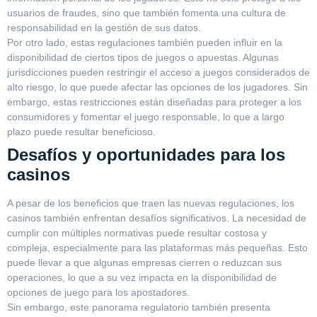
usuarios de fraudes, sino que también fomenta una cultura de
responsabilidad en la gestión de sus datos.
Por otro lado, estas regulaciones también pueden influir en la
disponibilidad de ciertos tipos de juegos o apuestas. Algunas
jurisdicciones pueden restringir el acceso a juegos considerados de
alto riesgo, lo que puede afectar las opciones de los jugadores. Sin
embargo, estas restricciones están diseñadas para proteger a los
consumidores y fomentar el juego responsable, lo que a largo
plazo puede resultar beneficioso.
Desafíos y oportunidades para los
casinos
A pesar de los beneficios que traen las nuevas regulaciones, los
casinos también enfrentan desafíos significativos. La necesidad de
cumplir con múltiples normativas puede resultar costosa y
compleja, especialmente para las plataformas más pequeñas. Esto
puede llevar a que algunas empresas cierren o reduzcan sus
operaciones, lo que a su vez impacta en la disponibilidad de
opciones de juego para los apostadores.
Sin embargo, este panorama regulatorio también presenta