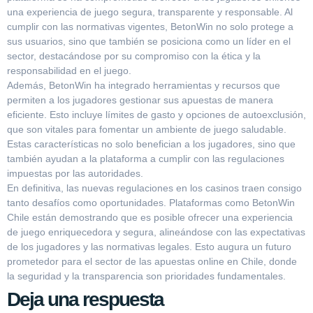
una experiencia de juego segura, transparente y responsable. Al
cumplir con las normativas vigentes, BetonWin no solo protege a
sus usuarios, sino que también se posiciona como un líder en el
sector, destacándose por su compromiso con la ética y la
responsabilidad en el juego.
Además, BetonWin ha integrado herramientas y recursos que
permiten a los jugadores gestionar sus apuestas de manera
eficiente. Esto incluye límites de gasto y opciones de autoexclusión,
que son vitales para fomentar un ambiente de juego saludable.
Estas características no solo benefician a los jugadores, sino que
también ayudan a la plataforma a cumplir con las regulaciones
impuestas por las autoridades.
En definitiva, las nuevas regulaciones en los casinos traen consigo
tanto desafíos como oportunidades. Plataformas como BetonWin
Chile están demostrando que es posible ofrecer una experiencia
de juego enriquecedora y segura, alineándose con las expectativas
de los jugadores y las normativas legales. Esto augura un futuro
prometedor para el sector de las apuestas online en Chile, donde
la seguridad y la transparencia son prioridades fundamentales.
Deja una respuesta