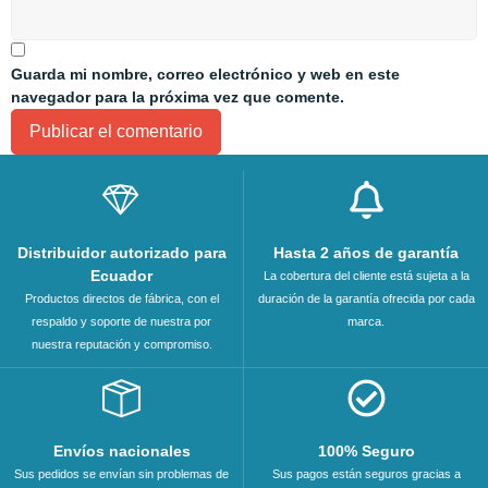
Guarda mi nombre, correo electrónico y web en este
navegador para la próxima vez que comente.
Distribuidor autorizado para
Hasta 2 años de garantía
Ecuador
La cobertura del cliente está sujeta a la
Productos directos de fábrica, con el
duración de la garantía ofrecida por cada
respaldo y soporte de nuestra por
marca.
nuestra reputación y compromiso.
Envíos nacionales
100% Seguro
Sus pedidos se envían sin problemas de
Sus pagos están seguros gracias a