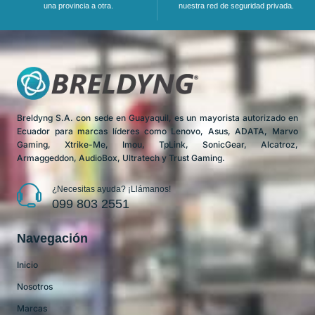
una provincia a otra.
nuestra red de seguridad privada.
Breldyng S.A. con sede en Guayaquil, es un mayorista autorizado en
Ecuador para marcas líderes como Lenovo, Asus, ADATA, Marvo
Gaming, Xtrike-Me, Imou, TpLink, SonicGear, Alcatroz,
Armaggeddon, AudioBox, Ultratech y Trust Gaming.
¿Necesitas ayuda? ¡Llámanos!
099 803 2551
Navegación
Inicio
Nosotros
Marcas