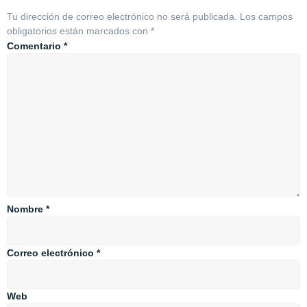
Tu dirección de correo electrónico no será publicada.
Los campos
obligatorios están marcados con
*
Comentario
*
Nombre
*
Correo electrónico
*
Web