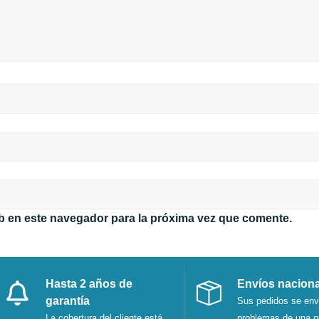
b en este navegador para la próxima vez que comente.
Hasta 2 años de
Envíos nacion
garantía
Sus pedidos se env
La cobertura del cliente está
problemas de una p