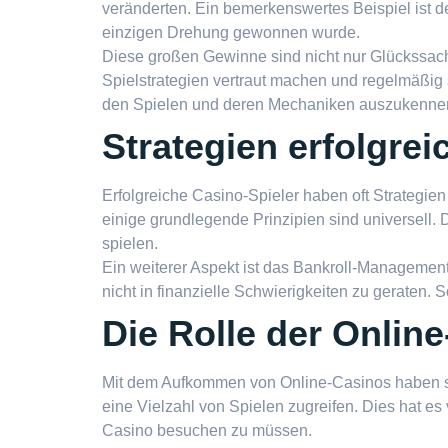
veränderten. Ein bemerkenswertes Beispiel ist d
einzigen Drehung gewonnen wurde.
Diese großen Gewinne sind nicht nur Glückssache
Spielstrategien vertraut machen und regelmäßig 
den Spielen und deren Mechaniken auszukenne
Strategien erfolgrei
Erfolgreiche Casino-Spieler haben oft Strategien
einige grundlegende Prinzipien sind universell.
spielen.
Ein weiterer Aspekt ist das Bankroll-Management.
nicht in finanzielle Schwierigkeiten zu geraten. 
Die Rolle der Onlin
Mit dem Aufkommen von Online-Casinos haben sic
eine Vielzahl von Spielen zugreifen. Dies hat e
Casino besuchen zu müssen.