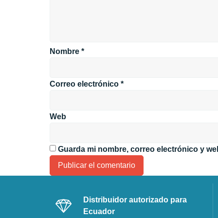
Nombre
*
Correo electrónico
*
Web
Guarda mi nombre, correo electrónico y we
Distribuidor autorizado para
Ecuador