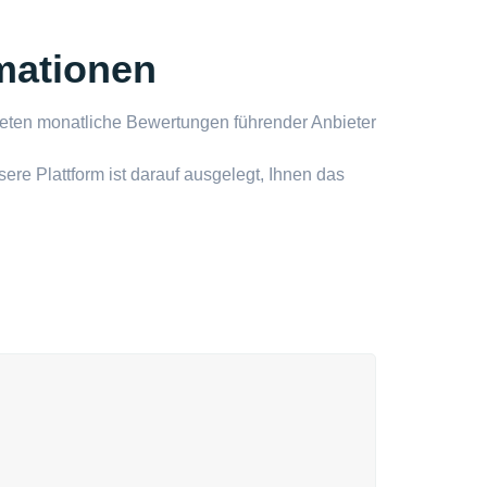
mationen
bieten monatliche Bewertungen führender Anbieter
re Plattform ist darauf ausgelegt, Ihnen das