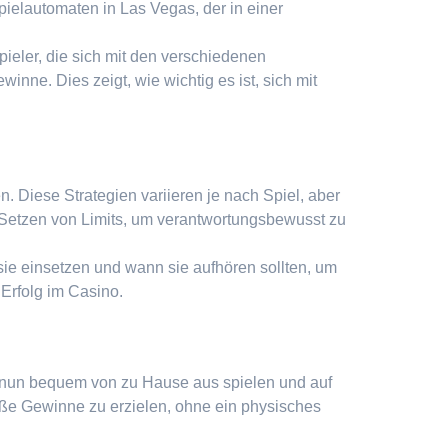
ielautomaten in Las Vegas, der in einer
ieler, die sich mit den verschiedenen
ne. Dies zeigt, wie wichtig es ist, sich mit
. Diese Strategien variieren je nach Spiel, aber
s Setzen von Limits, um verantwortungsbewusst zu
 sie einsetzen und wann sie aufhören sollten, um
 Erfolg im Casino.
n nun bequem von zu Hause aus spielen und auf
roße Gewinne zu erzielen, ohne ein physisches