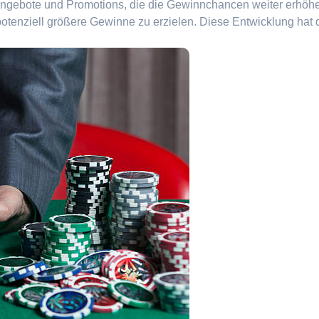
sangebote und Promotions, die die Gewinnchancen weiter erhöhe
tenziell größere Gewinne zu erzielen. Diese Entwicklung hat da