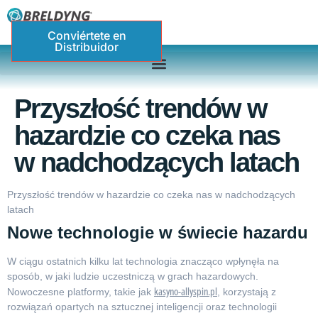
Conviértete en
Distribuidor
Przyszłość trendów w
hazardzie co czeka nas
w nadchodzących latach
Przyszłość trendów w hazardzie co czeka nas w nadchodzących
latach
Nowe technologie w świecie hazardu
W ciągu ostatnich kilku lat technologia znacząco wpłynęła na
sposób, w jaki ludzie uczestniczą w grach hazardowych.
kasyno-allyspin.pl
Nowoczesne platformy, takie jak
, korzystają z
rozwiązań opartych na sztucznej inteligencji oraz technologii