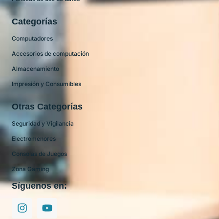
Categorías
Computadores
Accesorios de computación
Almacenamiento
Impresión y Consumibles
Otras Categorías
Seguridad y Vigilancia
Electromenores
Consolas de Juegos
Zona Gaming
Síguenos en: