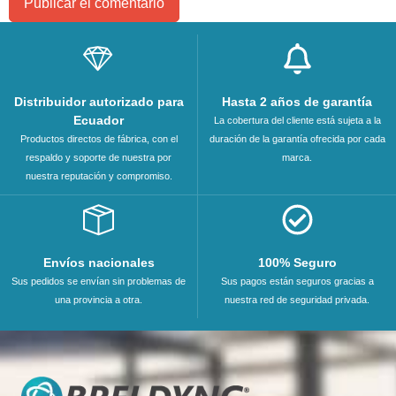
Distribuidor autorizado para
Hasta 2 años de garantía
Ecuador
La cobertura del cliente está sujeta a la
Productos directos de fábrica, con el
duración de la garantía ofrecida por cada
respaldo y soporte de nuestra por
marca.
nuestra reputación y compromiso.
Envíos nacionales
100% Seguro
Sus pedidos se envían sin problemas de
Sus pagos están seguros gracias a
una provincia a otra.
nuestra red de seguridad privada.