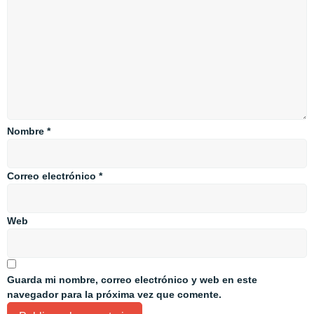
Nombre
*
Correo electrónico
*
Web
Guarda mi nombre, correo electrónico y web en este
navegador para la próxima vez que comente.