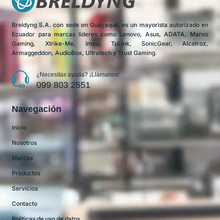
Breldyng S.A. con sede en Guayaquil, es un mayorista autorizado en
Ecuador para marcas líderes como Lenovo, Asus, ADATA, Marvo
Gaming, Xtrike-Me, Imou, TpLink, SonicGear, Alcatroz,
Armaggeddon, AudioBox, Ultratech y Trust Gaming.
¿Necesitas ayuda? ¡Llámanos!
099 803 2551
Navegación
Inicio
Nosotros
Marcas
Productos
Servicios
Contacto
Políticas de uso de datos