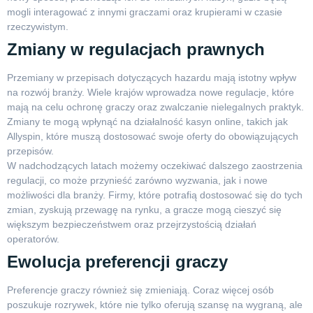
mogli interagować z innymi graczami oraz krupierami w czasie
rzeczywistym.
Zmiany w regulacjach prawnych
Przemiany w przepisach dotyczących hazardu mają istotny wpływ
na rozwój branży. Wiele krajów wprowadza nowe regulacje, które
mają na celu ochronę graczy oraz zwalczanie nielegalnych praktyk.
Zmiany te mogą wpłynąć na działalność kasyn online, takich jak
Allyspin, które muszą dostosować swoje oferty do obowiązujących
przepisów.
W nadchodzących latach możemy oczekiwać dalszego zaostrzenia
regulacji, co może przynieść zarówno wyzwania, jak i nowe
możliwości dla branży. Firmy, które potrafią dostosować się do tych
zmian, zyskują przewagę na rynku, a gracze mogą cieszyć się
większym bezpieczeństwem oraz przejrzystością działań
operatorów.
Ewolucja preferencji graczy
Preferencje graczy również się zmieniają. Coraz więcej osób
poszukuje rozrywek, które nie tylko oferują szansę na wygraną, ale