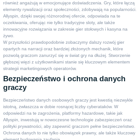
również angażują w emocjonujące doświadczenia. Gry, które łączą
elementy rywalizacji oraz społeczności, zdobywają na popularności.
Allyspin, dzięki swojej różnorodnej ofercie, odpowiada na te
oczekiwania, oferując nie tylko tradycyjne sloty, ale także
innowacyjne rozwiązania w zakresie gier stołowych i kasyna na
żywo.
W przyszłości prawdopodobnie zobaczymy dalszy rozwój gier
opartych na narracji oraz bardziej złożonych mechanik, które
pozwolą graczom zanurzyć się w świat gry na dłużej. Stworzenie
głębszej więzi z użytkownikami stanie się kluczowym elementem
strategii marketingowych operatorów.
Bezpieczeństwo i ochrona danych
graczy
Bezpieczeństwo danych osobowych graczy jest kwestią niezwykle
istotną, zwłaszcza w dobie rosnącej liczby cyberataków. W
odpowiedzi na te zagrożenia, platformy hazardowe, takie jak
Allyspin, inwestują w nowoczesne technologie zabezpieczeń oraz
polityki prywatności, aby zapewnić graczom pełne bezpieczeństwo.
Ochrona danych to nie tylko obowiązek prawny, ale także kluczowy
element budowania zaufania.