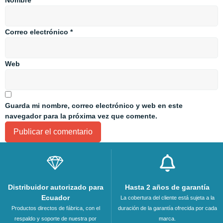
Correo electrónico
*
Web
Guarda mi nombre, correo electrónico y web en este
navegador para la próxima vez que comente.
Distribuidor autorizado para
Hasta 2 años de garantía
Ecuador
La cobertura del cliente está sujeta a la
Productos directos de fábrica, con el
duración de la garantía ofrecida por cada
respaldo y soporte de nuestra por
marca.