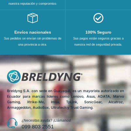
nuestra reputación y compromiso.
Envíos nacionales
100% Seguro
Sus pedidos se envían sin problemas de
Sus pagos están seguros gracias a
una provincia a otra.
nuestra red de seguridad privada.
Breldyng S.A. con sede en Guayaquil, es un mayorista autorizado en
Ecuador para marcas líderes como Lenovo, Asus, ADATA, Marvo
Gaming, Xtrike-Me, Imou, TpLink, SonicGear, Alcatroz,
Armaggeddon, AudioBox, Ultratech y Trust Gaming.
¿Necesitas ayuda? ¡Llámanos!
099 803 2551