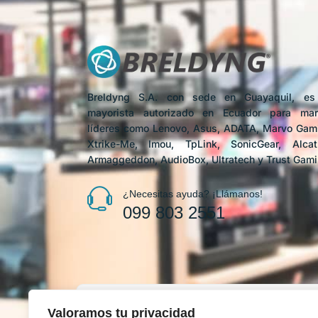
Breldyng S.A. con sede en Guayaquil, es
mayorista autorizado en Ecuador para mar
líderes como Lenovo, Asus, ADATA, Marvo Gam
Xtrike-Me, Imou, TpLink, SonicGear, Alcat
Armaggeddon, AudioBox, Ultratech y Trust Gami
¿Necesitas ayuda? ¡Llámanos!
099 803 2551
Valoramos tu privacidad