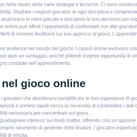
o nello studio delle varie strategie e tecniche. Ci sono numerosi
lità. Studiare i migliori giocatori di ogni disciplina e comprende
analizzano le mani giocate e discutono le loro decisioni per impa
 online può offrirti l’opportunità di confrontarti con altri giocato
etterti di ricevere feedback sui tuoi approcci al gioco. L’appren
uove tendenze nel mondo dei giochi. I casinò online evolvono co
può darti un vantaggio, poiché potresti scoprire opportunità di vin
egno costante nell’apprendimento.
o nel gioco online
 giocatori che desiderano semplificare le loro esperienze di gi
iti e prelievi rapidi senza la necessità di condividere i dati d
illità necessaria per concentrarti sul gioco.
 guadagnare interessi sui fondi inattivi, offrendo così un’opzion
proprio strumento di gestione delle finanze. I giocatori esperti p
ità di vincita.