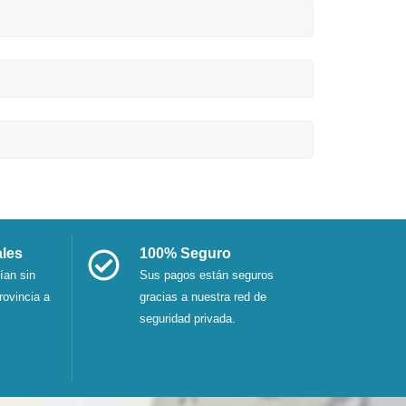
ales
100% Seguro
ían sin
Sus pagos están seguros
rovincia a
gracias a nuestra red de
seguridad privada.