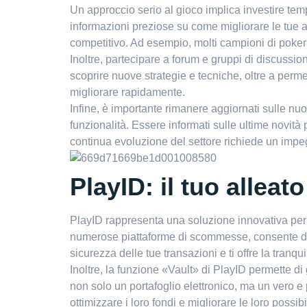
Un approccio serio al gioco implica investire temp
informazioni preziose su come migliorare le tue abi
competitivo. Ad esempio, molti campioni di poker 
Inoltre, partecipare a forum e gruppi di discussione
scoprire nuove strategie e tecniche, oltre a perm
migliorare rapidamente.
Infine, è importante rimanere aggiornati sulle n
funzionalità. Essere informati sulle ultime novità 
continua evoluzione del settore richiede un imp
PlayID: il tuo alleat
PlayID rappresenta una soluzione innovativa per i
numerose piattaforme di scommesse, consente depos
sicurezza delle tue transazioni e ti offre la tranqu
Inoltre, la funzione «Vault» di PlayID permette di
non solo un portafoglio elettronico, ma un vero e 
ottimizzare i loro fondi e migliorare le loro possibil