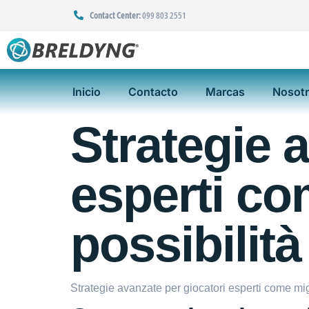
Contact Center:
099 803 2551
Inicio
Contacto
Marcas
Nosot
Strategie 
esperti co
possibilità
Strategie avanzate per giocatori esperti come migli