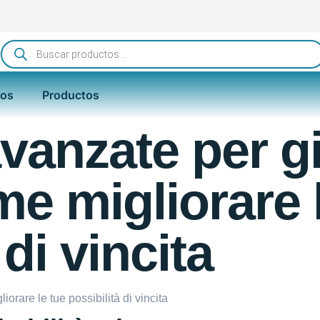
ros
Productos
avanzate per g
me migliorare 
 di vincita
orare le tue possibilità di vincita