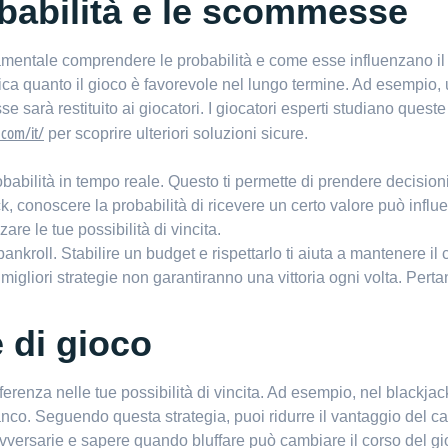
babilità e le scommesse
ondamentale comprendere le probabilità e come esse influenzano i
dica quanto il gioco è favorevole nel lungo termine. Ad esempio
sarà restituito ai giocatori. I giocatori esperti studiano queste 
.com/it/
per scoprire ulteriori soluzioni sicure.
obabilità in tempo reale. Questo ti permette di prendere decision
k, conoscere la probabilità di ricevere un certo valore può influ
are le tue possibilità di vincita.
bankroll. Stabilire un budget e rispettarlo ti aiuta a mantenere il
migliori strategie non garantiranno una vittoria ogni volta. Perta
e di gioco
erenza nelle tue possibilità di vincita. Ad esempio, nel blackjac
nco. Seguendo questa strategia, puoi ridurre il vantaggio del cas
 avversarie e sapere quando bluffare può cambiare il corso del gi