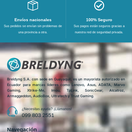
Envíos nacionales
100% Seguro
Sus pedidos se envían sin problemas de
Sus pagos están seguros gracias a
una provincia a otra.
nuestra red de seguridad privada.
Breldyng S.A. con sede en Guayaquil, es un mayorista autorizado en
Ecuador para marcas líderes como Lenovo, Asus, ADATA, Marvo
Gaming, Xtrike-Me, Imou, TpLink, SonicGear, Alcatroz,
Armaggeddon, AudioBox, Ultratech y Trust Gaming.
¿Necesitas ayuda? ¡Llámanos!
099 803 2551
Navegación