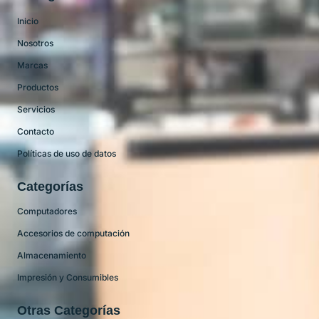
Inicio
Nosotros
Marcas
Productos
Servicios
Contacto
Políticas de uso de datos
Categorías
Computadores
Accesorios de computación
Almacenamiento
Impresión y Consumibles
Otras Categorías