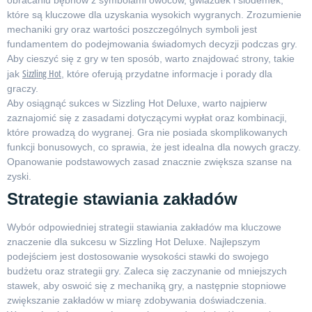
obracaniu bębnów z symbolami owoców, gwiazdek i siódemek,
które są kluczowe dla uzyskania wysokich wygranych. Zrozumienie
mechaniki gry oraz wartości poszczególnych symboli jest
fundamentem do podejmowania świadomych decyzji podczas gry.
Aby cieszyć się z gry w ten sposób, warto znajdować strony, takie
Sizzling Hot
jak
, które oferują przydatne informacje i porady dla
graczy.
Aby osiągnąć sukces w Sizzling Hot Deluxe, warto najpierw
zaznajomić się z zasadami dotyczącymi wypłat oraz kombinacji,
które prowadzą do wygranej. Gra nie posiada skomplikowanych
funkcji bonusowych, co sprawia, że jest idealna dla nowych graczy.
Opanowanie podstawowych zasad znacznie zwiększa szanse na
zyski.
Strategie stawiania zakładów
Wybór odpowiedniej strategii stawiania zakładów ma kluczowe
znaczenie dla sukcesu w Sizzling Hot Deluxe. Najlepszym
podejściem jest dostosowanie wysokości stawki do swojego
budżetu oraz strategii gry. Zaleca się zaczynanie od mniejszych
stawek, aby oswoić się z mechaniką gry, a następnie stopniowe
zwiększanie zakładów w miarę zdobywania doświadczenia.