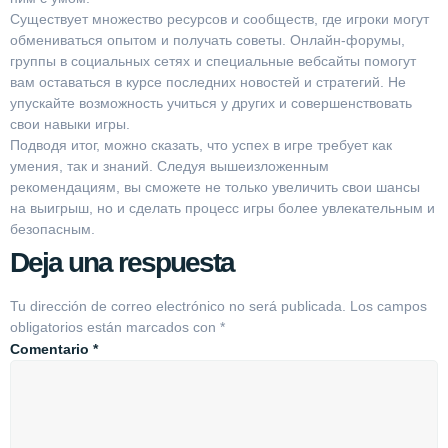
Существует множество ресурсов и сообществ, где игроки могут
обмениваться опытом и получать советы. Онлайн-форумы,
группы в социальных сетях и специальные вебсайты помогут
вам оставаться в курсе последних новостей и стратегий. Не
упускайте возможность учиться у других и совершенствовать
свои навыки игры.
Подводя итог, можно сказать, что успех в игре требует как
умения, так и знаний. Следуя вышеизложенным
рекомендациям, вы сможете не только увеличить свои шансы
на выигрыш, но и сделать процесс игры более увлекательным и
безопасным.
Deja una respuesta
Tu dirección de correo electrónico no será publicada.
Los campos
obligatorios están marcados con
*
Comentario
*