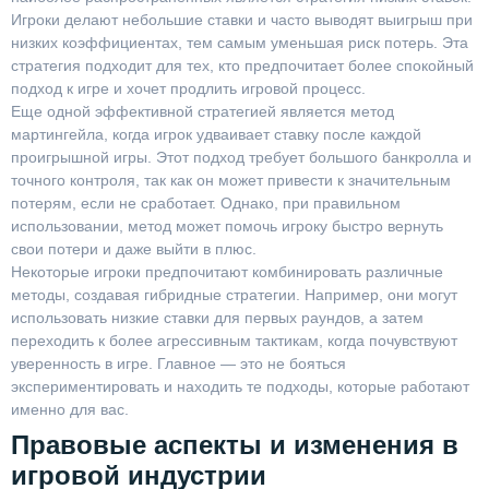
Игроки делают небольшие ставки и часто выводят выигрыш при
низких коэффициентах, тем самым уменьшая риск потерь. Эта
стратегия подходит для тех, кто предпочитает более спокойный
подход к игре и хочет продлить игровой процесс.
Еще одной эффективной стратегией является метод
мартингейла, когда игрок удваивает ставку после каждой
проигрышной игры. Этот подход требует большого банкролла и
точного контроля, так как он может привести к значительным
потерям, если не сработает. Однако, при правильном
использовании, метод может помочь игроку быстро вернуть
свои потери и даже выйти в плюс.
Некоторые игроки предпочитают комбинировать различные
методы, создавая гибридные стратегии. Например, они могут
использовать низкие ставки для первых раундов, а затем
переходить к более агрессивным тактикам, когда почувствуют
уверенность в игре. Главное — это не бояться
экспериментировать и находить те подходы, которые работают
именно для вас.
Правовые аспекты и изменения в
игровой индустрии