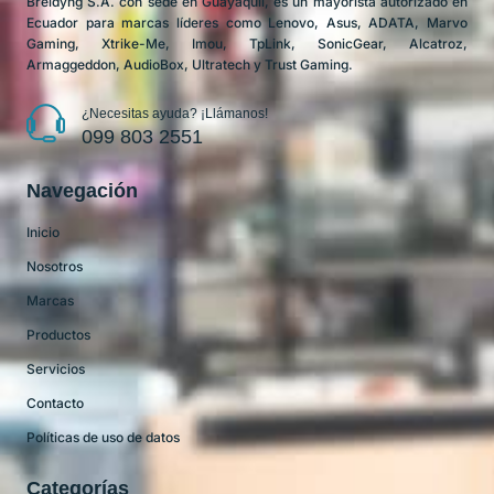
Breldyng S.A. con sede en Guayaquil, es un mayorista autorizado en
Ecuador para marcas líderes como Lenovo, Asus, ADATA, Marvo
Gaming, Xtrike-Me, Imou, TpLink, SonicGear, Alcatroz,
Armaggeddon, AudioBox, Ultratech y Trust Gaming.
¿Necesitas ayuda? ¡Llámanos!
099 803 2551
Navegación
Inicio
Nosotros
Marcas
Productos
Servicios
Contacto
Políticas de uso de datos
Categorías