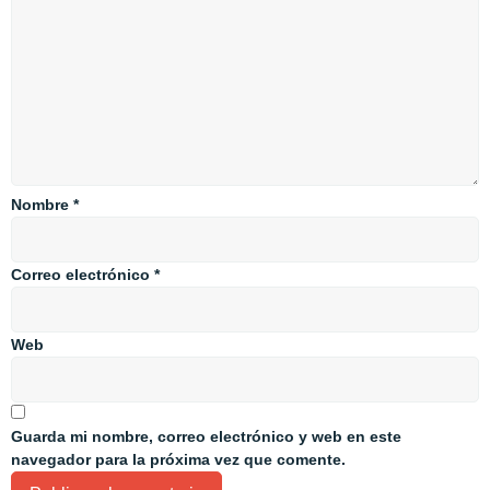
Nombre
*
Correo electrónico
*
Web
Guarda mi nombre, correo electrónico y web en este
navegador para la próxima vez que comente.