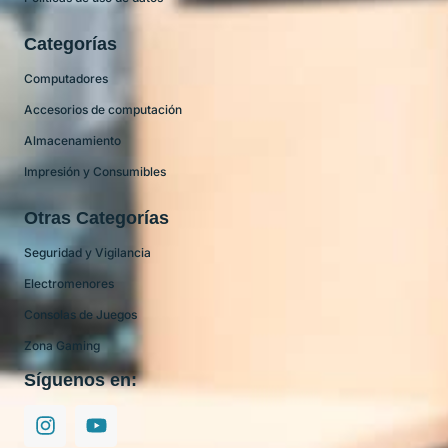
Categorías
Computadores
Accesorios de computación
Almacenamiento
Impresión y Consumibles
Otras Categorías
Seguridad y Vigilancia
Electromenores
Consolas de Juegos
Zona Gaming
Síguenos en: