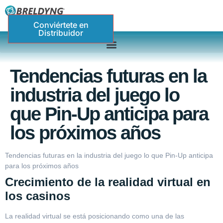
Conviértete en
Distribuidor
Tendencias futuras en la
industria del juego lo
que Pin-Up anticipa para
los próximos años
Tendencias futuras en la industria del juego lo que Pin-Up anticipa
para los próximos años
Crecimiento de la realidad virtual en
los casinos
La realidad virtual se está posicionando como una de las