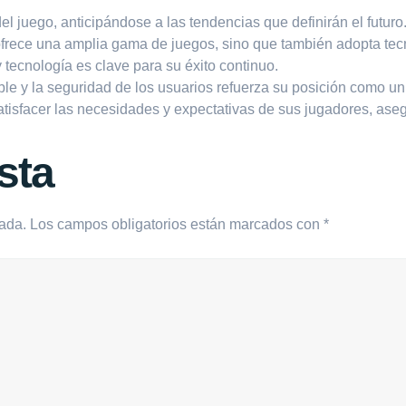
el juego, anticipándose a las tendencias que definirán el futur
lo ofrece una amplia gama de juegos, sino que también adopta t
 tecnología es clave para su éxito continuo.
le y la seguridad de los usuarios refuerza su posición como u
satisfacer las necesidades y expectativas de sus jugadores, a
sta
cada.
Los campos obligatorios están marcados con
*