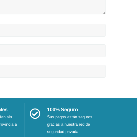
ales
100% Seguro
ían sin
Sus pagos están seguros
rovincia a
gracias a nuestra red de
seguridad privada.