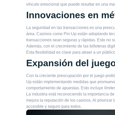
vínculo emocional que puede resultar en una may
Innovaciones en mé
La seguridad en las transacciones es una preocu
área. Casinos como Pin-Up están adoptando tecno
transacciones sean seguras y rápidas. Esto no so
Además, con el crecimiento de las billeteras digi
Esta flexibilidad es clave para atraer a un púb
Expansión del juego
Con la creciente preocupación por el juego prob
Up están implementando medidas que promueven p
comportamiento de apuestas. Esto incluye límite
La industria está reconociendo la importancia de
mejora la reputación de los casinos. Al prioriza
accesible y seguro para todos.