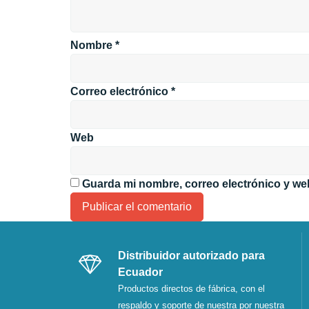
Nombre
*
Correo electrónico
*
Web
Guarda mi nombre, correo electrónico y we
Distribuidor autorizado para
Ecuador
Productos directos de fábrica, con el
respaldo y soporte de nuestra por nuestra