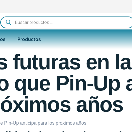
ros
Productos
 futuras en la
lo que Pin-Up 
próximos años
que Pin-Up anticipa para los próximos años