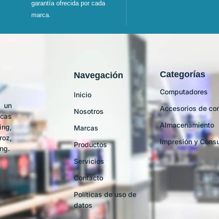
garantía ofrecida por cada
marca.
Categorías
Navegación
Computadores
Inicio
 un
Accesorios de co
Nosotros
cas
Almacenamiento
ing,
Marcas
roz,
Impresión y Cons
Productos
ng.
Servicios
Contacto
Políticas de uso de
datos