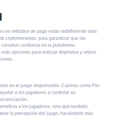
d
nes en métodos de pago están redefiniendo esta
de criptomonedas, para garantizar que las
construir confianza en la plataforma.
 más opciones para realizar depósitos y retiros.
ciones.
fasis en el juego responsable. Casinos como Pin-
yudar a los jugadores a controlar su
oncienciación.
beneficia a los jugadores, sino que también
ambiar la percepción del juego, haciéndolo más