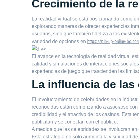
Crecimiento de la re
La realidad virtual se está posicionando como un
explorando maneras de ofrecer experiencias inmer
usuarios, sino que también fideliza a los existe
https://pin-up-online-bo.co
variedad de opciones en
El avance en la tecnología de realidad virtual es
calidad y simulaciones de interacciones social
experiencias de juego que trascienden las limitac
La influencia de las
El involucramiento de celebridades en la industr
reconocidas están comenzando a asociarse con p
credibilidad y el atractivo de los casinos. Esta t
publicitan y se conectan con el público.
A medida que las celebridades se involucran en
Esta estrategia no solo aumenta la visibilidad de