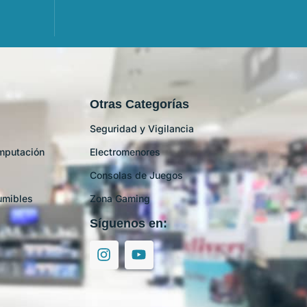
Otras Categorías
Seguridad y Vigilancia
mputación
Electromenores
Consolas de Juegos
umibles
Zona Gaming
Síguenos en: