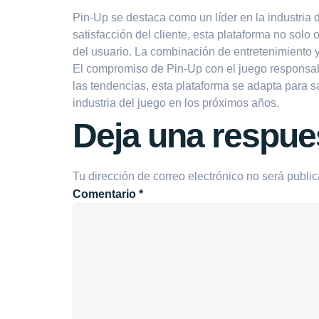
Pin-Up se destaca como un líder en la industria d
satisfacción del cliente, esta plataforma no so
del usuario. La combinación de entretenimiento y
El compromiso de Pin-Up con el juego responsab
las tendencias, esta plataforma se adapta para 
industria del juego en los próximos años.
Deja una respue
Tu dirección de correo electrónico no será publi
Comentario
*