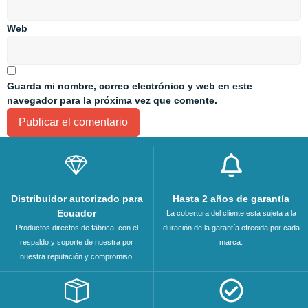
Web
Guarda mi nombre, correo electrónico y web en este
navegador para la próxima vez que comente.
Distribuidor autorizado para
Hasta 2 años de garantía
Ecuador
La cobertura del cliente está sujeta a la
Productos directos de fábrica, con el
duración de la garantía ofrecida por cada
respaldo y soporte de nuestra por
marca.
nuestra reputación y compromiso.