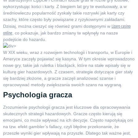
W starożytnym Egipcie i Chinach ludzie grali w różne gry losowe,
wykorzystując kości i karty. Z biegiem lat gry te ewoluowały, a w
średniowieczu popularność zyskały takie rozrywki jak karty czy
szachy, które często były powiązane z ryzykownymi zakładami.
Lizaro casino
Dzisiaj, można cieszyć się również grami dostępnymi w
online
, co pokazuje, jak bardzo zmiany te wpłynęły na nasze
podejście do hazardu.
W XIX wieku, wraz z rozwojem technologii i transportu, w Europie i
Ameryce zaczęły pojawiać się kasyna. W tym okresie wprowadzono
nowe gry, takie jak ruletka i blackjack, które na stałe wpisały się w
kulturę gier hazardowych. Z czasem, strategie dotyczące gier stały
się bardziej złożone, a gracze zaczęli analizować szanse i
opracowywać metody zwiększania swoich szans na wygraną.
Psychologia gracza
Zrozumienie psychologii gracza jest kluczowe dla opracowywania
skutecznych strategii hazardowych. Gracze często kierują się
emocjami, co może wpływać na ich decyzje. Często napotykają oni
na tzw. efekt gambler’s fallacy, czyli błędne przekonanie, że
przeszłe wyniki gier wpływają na przyszłe. Dlatego tak ważne jest,