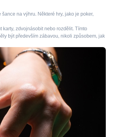
 šance na výhru. Některé hry, jako je poker,
 karty, zdvojnásobit nebo rozdělit. Tímto
ěly být především zábavou, nikoli způsobem, jak