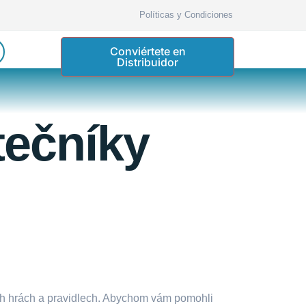
Políticas y Condiciones
Conviértete en
Distribuidor
tečníky
ných hrách a pravidlech. Abychom vám pomohli