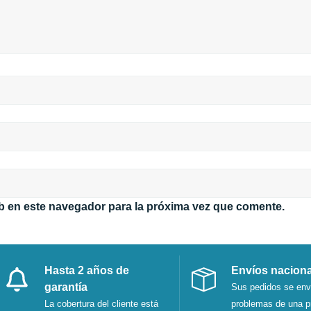
b en este navegador para la próxima vez que comente.
Hasta 2 años de
Envíos nacion
garantía
Sus pedidos se env
La cobertura del cliente está
problemas de una p