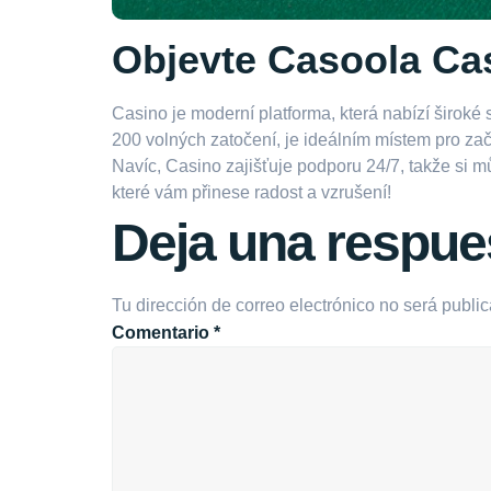
Objevte Casoola Ca
Casino je moderní platforma, která nabízí širok
200 volných zatočení, je ideálním místem pro začá
Navíc, Casino zajišťuje podporu 24/7, takže si mů
které vám přinese radost a vzrušení!
Deja una respue
Tu dirección de correo electrónico no será publi
Comentario
*