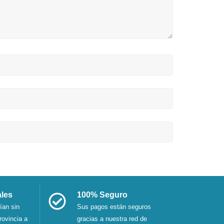
ales
100% Seguro
ían sin
Sus pagos están seguros
rovincia a
gracias a nuestra red de