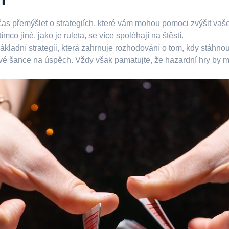
čas přemýšlet o strategiích, které vám mohou pomoci zvýšit vaše
mco jiné, jako je ruleta, se více spoléhají na štěstí.
ákladní strategii, která zahrnuje rozhodování o tom, kdy stáhnout
vé šance na úspěch. Vždy však pamatujte, že hazardní hry by m