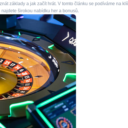
é znát základy a jak začít hrát. V tomto článku se podíváme na k
e najdete širokou nabídku her a bonusů.