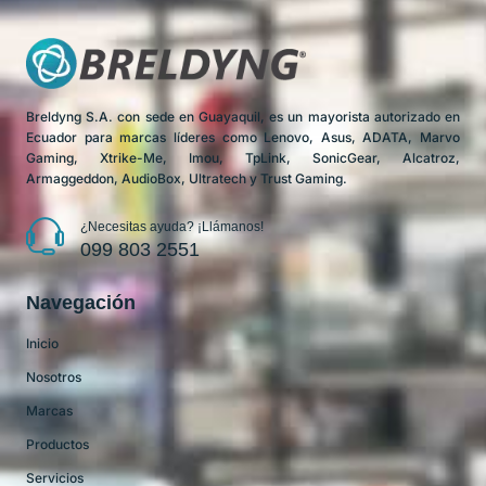
Breldyng S.A. con sede en Guayaquil, es un mayorista autorizado en
Ecuador para marcas líderes como Lenovo, Asus, ADATA, Marvo
Gaming, Xtrike-Me, Imou, TpLink, SonicGear, Alcatroz,
Armaggeddon, AudioBox, Ultratech y Trust Gaming.
¿Necesitas ayuda? ¡Llámanos!
099 803 2551
Navegación
Inicio
Nosotros
Marcas
Productos
Servicios