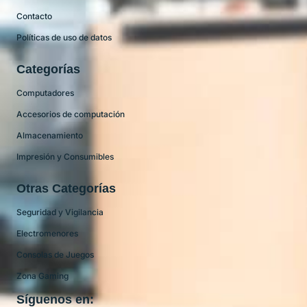
Contacto
Políticas de uso de datos
Categorías
Computadores
Accesorios de computación
Almacenamiento
Impresión y Consumibles
Otras Categorías
Seguridad y Vigilancia
Electromenores
Consolas de Juegos
Zona Gaming
Síguenos en: